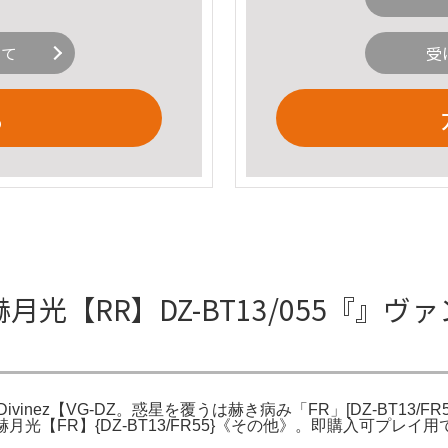
いて
受
る
G】赫月光【RR】DZ-BT13/055『』ヴァ
ivinez【VG-DZ。惑星を覆うは赫き病み「FR」[DZ-BT13/FR
〕赫月光【FR】{DZ-BT13/FR55}《その他》。即購入可プレイ用