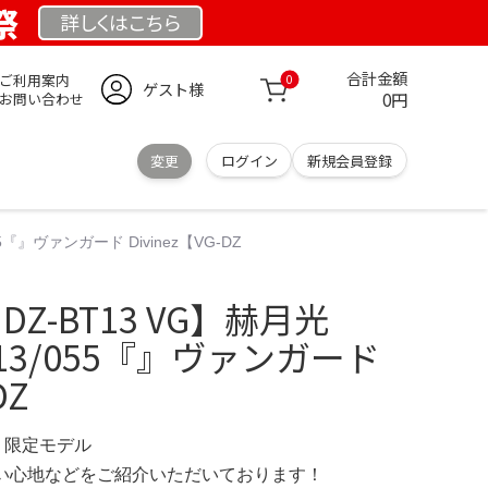
祭
詳しくは
こちら
合計金額
ご利用案内
0
ゲスト様
0円
お問い合わせ
変更
ログイン
新規会員登録
55『』ヴァンガード Divinez【VG-DZ
 DZ-BT13 VG】赫月光
T13/055『』ヴァンガード
DZ
OM 限定モデル
の使い心地などをご紹介いただいております！