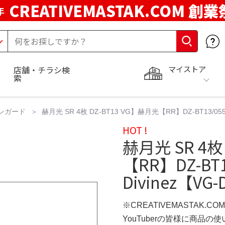
CREATIVEMASTAK.COM 創業
年
マイストア
店舗・チラシ検
索
ァンガード
赫月光 SR 4枚 DZ-BT13 VG】赫月光【RR】DZ-BT13/0
HOT !
赫月光 SR 4枚
【RR】DZ-B
Divinez【VG-
※CREATIVEMASTAK.C
YouTuberの皆様に商品