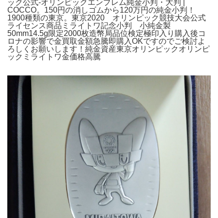
ック公式-オリンピックエンブレム純金小判・大判 |
COCCO。150円の消しゴムから120万円の純金小判！
1900種類の東京。東京2020 オリンピック競技大会公式
ライセンス商品ミライトワ記念小判 小純金製
50mm14.5g限定2000枚造幣局品位検定極印入り購入後コ
ロナの影響で金買取金額急騰即購入OKですのでご検討よ
ろしくお願いします！純金資産東京オリンピックオリンピ
ックミライトワ金価格高騰