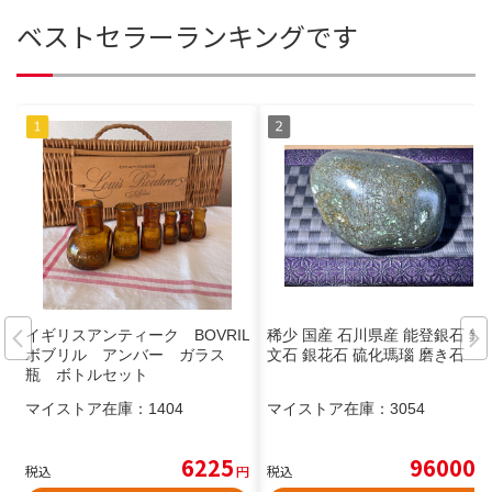
ベストセラーランキングです
イギリスアンティーク BOVRIL
稀少 国産 石川県産 能登銀石 銀
ボブリル アンバー ガラス
文石 銀花石 硫化瑪瑙 磨き石
瓶 ボトルセット
マイストア在庫：
1404
マイストア在庫：
3054
6225
96000
税込
円
税込
円