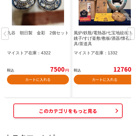
九谷 朝日製 金彩 2個セット
風炉/鉄瓶/電熱器/七宝地紋/紅鉢/
銚子/すげ釜敷/敷板/酒器/懐石道
具/茶道具
マイストア在庫：
4322
マイストア在庫：
1332
7500
12760
税込
円
税込
円
カートに入れる
カートに入れる
このカテゴリをもっと見る