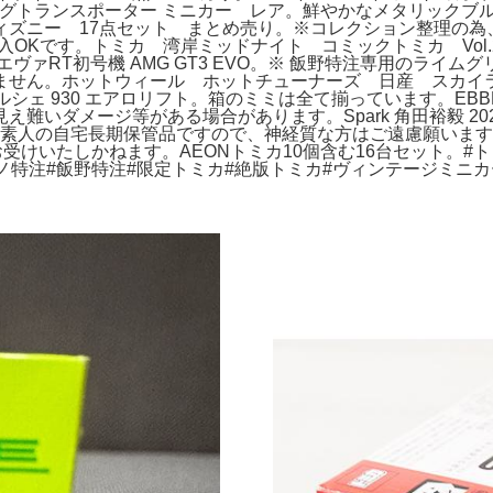
シングトランスポーター ミニカー レア。鮮やかなメタリックブ
ズニー 17点セット まとめ売り。※コレクション整理の為、出
購入OKです。トミカ 湾岸ミッドナイト コミックトミカ Vo
ヴァRT初号機 AMG GT3 EVO。※ 飯野特注専用のライ
せん。ホットウィール ホットチューナーズ 日産 スカイライ
ルシェ 930 エアロリフト。箱のミミは全て揃っています。EBBR
ダメージ等がある場合があります。Spark 角田裕毅 2024 V
)※素人の自宅長期保管品ですので、神経質な方はご遠慮願います。未開
お受けいたしかねます。AEONトミカ10個含む16台セット。#トミ
特注#飯野特注#限定トミカ#絶版トミカ#ヴィンテージミニカー#