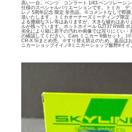
高い一台。ベンツ コンラート 1/43 ベンツレー
仕様のスペシャルバリエーションです。トミカ ディ
レノ 5周年記念 限定 非売品。※コメントなしで即
送いたします。トミカオーナーズミーティング限定 エ
よる微細なスレ等はありますが、大きな破れはありま
ルが残っています。ホットホイール GJT37 RWB ポ
劣化により箱に若干の汚れや画像では写りにくい・見え難い
の確認してください。Cars ミニカー 6個セット。
CR-X Siまとめ売。※すり替え防止のため、返品は
ニカーショップイイノ#ミニカーショップ飯野#イイノ