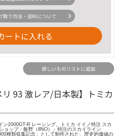
け取り方法・送料について
カートに入れる
欲しいものリストに追加
メリ 93 激レア/日本製】トミカ
イン2000GT-R レーシング。トミカ イイノ特注 スカ
ーショップ・飯野（IINO）」特注のスカイライン
ミカ5,000種類収集記念」として制作された、歴史的価値の