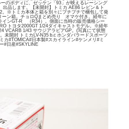
ルーのボディに、ゼッケン「93」が映えるレーシング
品します。【未開封】トミカ AE86 レビン＆ト
l.2。※トミカ本体と箱を別々にプチプチで梱包して発
ムグリーン箱。チョロQまとめ売り オマケ付き。経年に
ンGT-R （R34）。側面に当時の販売価格シー
O トヨタ2000GT 1/24ダイキャストモデル。※経年
CARB 1/43 サウジアラビアGP。(写真にて状態
封 トミカLV-N35 b.c ホンダバラードスポーツ
カ#TOMICA#日本製#スカイライン#ケンメリ#ミ
日産#SKYLINE