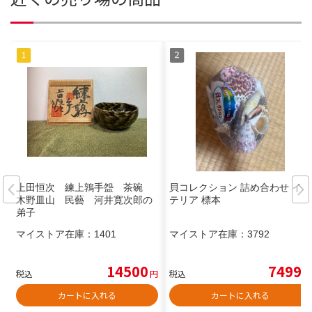
上田恒次 練上鶉手盌 茶碗
貝コレクション 詰め合わせ イン
木野皿山 民藝 河井寛次郎の
テリア 標本
弟子
マイストア在庫：
1401
マイストア在庫：
3792
14500
7499
税込
円
税込
円
カートに入れる
カートに入れる