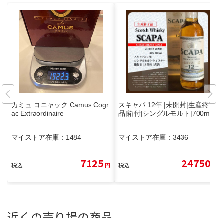
カミュ コニャック Camus Cogn
スキャパ 12年 |未開封|生産終了
ac Extraordinaire
品|箱付|シングルモルト|700ml
マイストア在庫：
1484
マイストア在庫：
3436
7125
24750
税込
円
税込
円
近くの売り場の商品