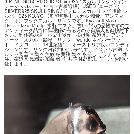
4-P] NEIGHBORHOOD / Silver925 / スカルリング ヴィン
テージ シルバー。中古・古着通販】USED (ユーズド)
SILVER925 SKULL RING / ドクロ。スカルリング 指輪 シ
ルバー925 K18YG 【刻印無料】 スカル 骸骨。アンティー
ク オンブックスカル リングです。Kwakiutl Mask
Oscar Ozzie Matilpi 木製 マスク。古い時代の品物ですので
アンティーク品質に御理解の有る方のみ御購入を御検討下
さい。利休茶の湯 小栗千秋作 掛け軸 茶道具。アンテ
ィーク スカル 髑髏 リング weirdo ネイバーフッ
ド ドクロ。 18世紀後半 オーストリア良いコンディ
ションです。リング内径約6センチです。イスラム古陶 ペ
ルシャ陶器 古陶器 魚紋 緑黄釉 陶器 水差し ピッチャー 水
注。茶道具 黒織部 加藤 鈔 作 共箱 N278CI。宜しくお願い
致します。