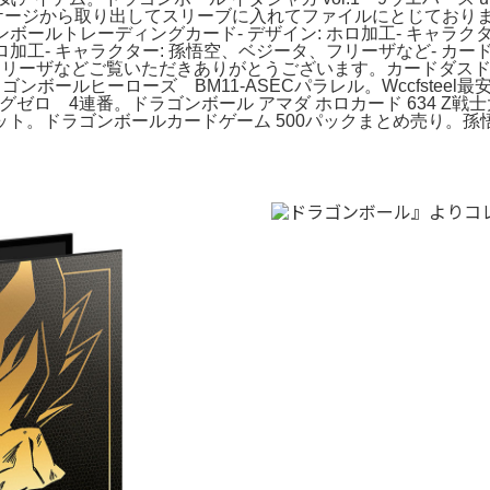
全てパッケージから取り出してスリーブに入れてファイルにとじてお
ンボールトレーディングカード- デザイン: ホロ加工- キャラクタ
ロ加工- キャラクター: 孫悟空、ベジータ、フリーザなど- カー
、フリーザなどご覧いただきありがとうございます。カードダスドット
ンボールヒーローズ BM11-ASECパラレル。Wccfste
グゼロ 4連番。ドラゴンボール アマダ ホロカード 634 Z
ドラゴンボールカードゲーム 500パックまとめ売り。孫悟空：G