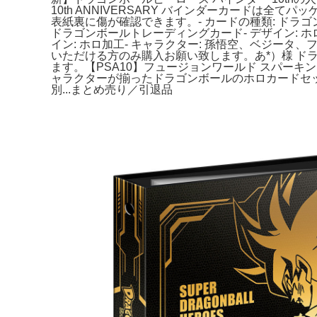
10th ANNIVERSARY バインダーカードは
表紙裏に傷が確認できます。- カードの種類: ドラゴ
ドラゴンボールトレーディングカード- デザイン: ホ
イン: ホロ加工- キャラクター: 孫悟空、ベジータ
いただける方のみ購入お願い致します。あ*）様 ドラゴ
ます。【PSA10】フュージョンワールド スパーキン
ャラクターが揃ったドラゴンボールのホロカードセット。
別...まとめ売り／引退品