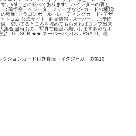
ります。volごとに並べてあります。バインダーの裏と
ー: 孫悟空、ベジータ、フリーザなど- カードの種類:
ドの種類: ドラゴンボールトレーディングカード- デザ
コム 公式サイト | 商品情報 - スーパー。ご理解
el最安値。空いてるところを埋めてもらえればコンプ出来
戦士大集合 当時もの。写真で確認お願いします多彩なキ
T SCR ★★ スーパーパラレル PSA10。種