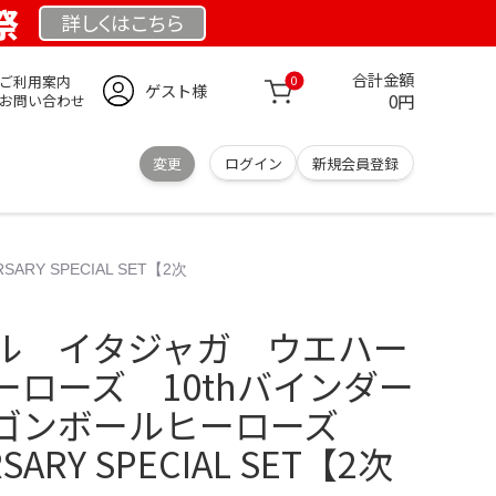
祭
詳しくは
こちら
合計金額
ご利用案内
0
ゲスト様
0円
お問い合わせ
変更
ログイン
新規会員登録
 SPECIAL SET【2次
ル イタジャガ ウエハー
ローズ 10thバインダー
ゴンボールヒーローズ
RSARY SPECIAL SET【2次