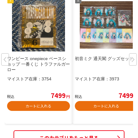
ワンピース onepiece ベースシ
初音ミク 通天閣 グッズセット
ョップ 一番くじ トラファルガー
ロー
マイストア在庫：
3754
マイストア在庫：
3973
7499
7499
税込
円
税込
円
カートに入れる
カートに入れる
このカテゴリをもっと見る