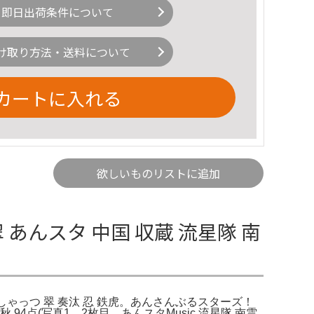
即日出荷条件について
け取り方法・送料について
カートに入れる
欲しいものリストに追加
翠 あんスタ 中国 収蔵 流星隊 南
ぱしゃっつ 翠 奏汰 忍 鉄虎。あんさんぶるスターズ！
94点(写真1、2枚目。あんスタMusic 流星隊 南雲