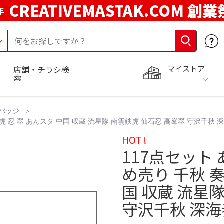
CREATIVEMASTAK.COM 創業
年
マイストア
店舗・チラシ検
索
バッジ
鉄虎 忍 翠 あんスタ 中国 収蔵 流星隊 南雲鉄虎 仙石忍 高峯翠 守沢千秋 
HOT !
117点セット
め売り 千秋 奏
国 収蔵 流星
守沢千秋 深