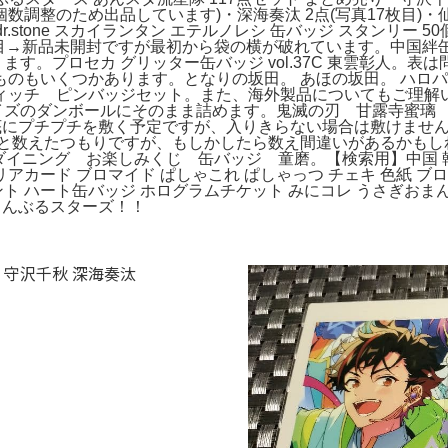
数調整のため出品しています)・深海奏汰 2点(写真17枚目)・仙石忍
r.stone スカイランタン エテルノレシ 缶バッジ スタンリー
枚目→新品未開封ですが最初から袋の横が破れています。中国絆缶バ
す。プロセカ グリッター缶バッジ vol.37C 東雲彰人。表は
もいくつかあります。となりの坂田。 あほの坂田。 ハロパ 
ィッチ ピンバッジセット。また、海外製品についてもご理解い
Idol。80サイズのダンボールにそのまま詰めます。鬼滅の刃 甘露
底にプチプチを敷く予定ですが、入りきらない場合は敷けませ
と数えたつもりですが、もしかしたら数え間違いがあるかもし
ダイニング お楽しみくじ 缶バッジ 童磨。【検索用】中国 韓
アカード ブロマイド ぱしゃこれ ぱしゃっつ チェキ 色紙 ブロ
ト ハート缶バッジ ホログラムチケット みにコレ うさぎおまんじ
んさんぶるスターズ！！