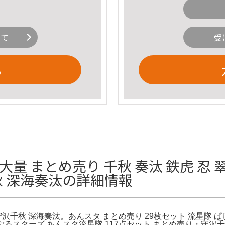
いて
受
る
大量 まとめ売り 千秋 奏汰 鉄虎 忍 
秋 深海奏汰の詳細情報
 守沢千秋 深海奏汰。あんスタ まとめ売り 29枚セット 流星隊 
るスターズ あんスタ流星隊 117点セット まとめ売り・守沢千秋 