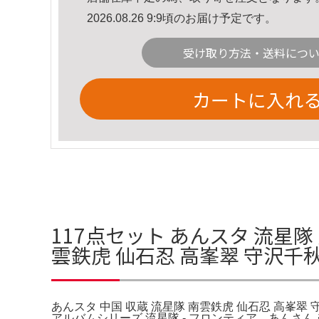
2026.08.26 9:9頃のお届け予定です。
受け取り方法・送料につ
カートに入れ
117点セット あんスタ 流星隊 
雲鉄虎 仙石忍 高峯翠 守沢千
あんスタ 中国 収蔵 流星隊 南雲鉄虎 仙石忍 高峯翠
アルバムシリーズ 流星隊 - フロンティア。あんさんぶ