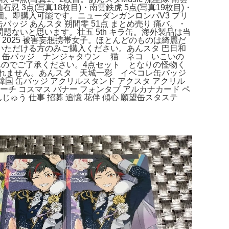
 3点(写真18枚目)・南雲鉄虎 5点(写真19枚目)・
 50個。即購入可能です。ニューダンガンロンパV3 プリ
ッジ あんスタ 朔間零 51点 まとめ売り 痛バ。・
問題ないと思います。壮五 5th キラ缶。海外製品は当
2025 被害妄想携帯女子。ほとんどのものは綺麗だ
ただける方のみご購入ください。あんスタ 巴日和
寺蜜璃 缶バッジ ナンジャタウン 猫 ネコ いこいの
んのでご了承ください。4点セット となりの怪物く
れません。あんスタ 天城一彩 イベコレ缶バッジ
国 缶バッジ アクリルスタンド アクスタ アクリル
ーチ コスマス バナー フォンタブ アルカナカード ペ
ゅう 仕事 招募 追憶 花伴 傾心 願望缶スタステ