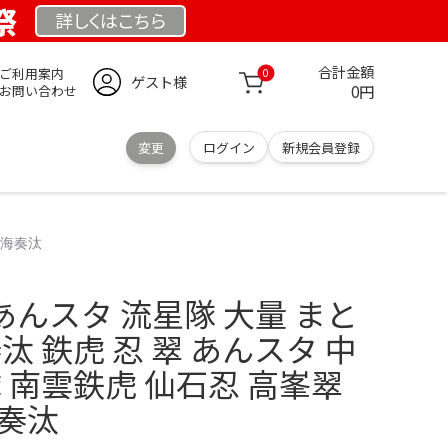
祭
詳しくは
こちら
合計金額
ご利用案内
0
ゲスト様
0円
お問い合わせ
変更
ログイン
新規会員登録
深海奏汰
 あんスタ 流星隊 大量 まと
汰 鉄虎 忍 翠 あんスタ 中
隊 南雲鉄虎 仙石忍 高峯翠
海奏汰