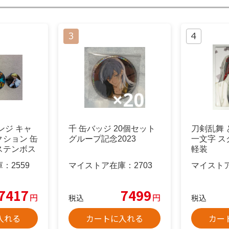
ンジ キャ
千 缶バッジ 20個セット
刀剣乱舞 
ション 缶
グループ記念2023
一文字 
ステンボス
軽装
庫：
2559
マイストア在庫：
2703
マイスト
7417
7499
円
円
税込
税込
入れる
カートに入れる
カー