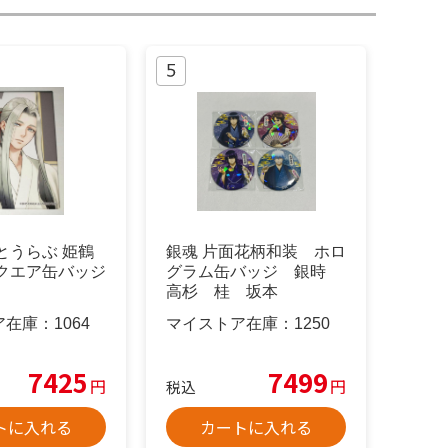
とうらぶ 姫鶴
銀魂 片面花柄和装 ホロ
スクエア缶バッジ
グラム缶バッジ 銀時
高杉 桂 坂本
ア在庫：
1064
マイストア在庫：
1250
7425
7499
円
円
税込
トに入れる
カートに入れる