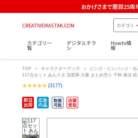
おかげさまで開設25周
CREATIVEMASTAK.COM
カテゴリ一
デジタルチラ
Howto情
覧
シ
報
TOP
キャラクターグッズ
ピンズ・ピンバッジ・缶
117点セット あんスタ 流星隊 大量 まとめ売り 千秋 奏汰 
(3177)