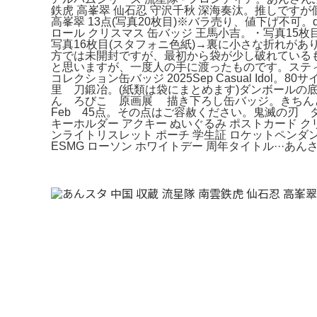
鉄虎 高峯翠 仙石忍 守沢千秋 深海奏汰。推しですが個
高峯翠 13点(写真20枚目)※バラ売り、値下げ不可。d
ロール クリスマス 缶バッジ 王馬小吉。・写真15
写真16枚目(スタフォニ色紙)→裏に小さな折れがありま
方では未開封ですが、最初から袋が少し破れているもの
と思いますが、一度人の手に渡ったものです。ステ
コレクション缶バッジ 2025Sep Casual 
里 刀鍛冶。(紙類は袋にまとめます)ダンボールの
ん ろびこ 原画展 描き下ろし缶バッジ。きちん
Feb 45点。その点はご容赦ください。鬼滅の刃 
キーホルダー アクキー ぬいぐるみ ポストカード クリ
ンライトリスレット ポーチ 学生証 ロケットペンダン
ESMG ローソン ホワイトデー 周年タイトル···あ