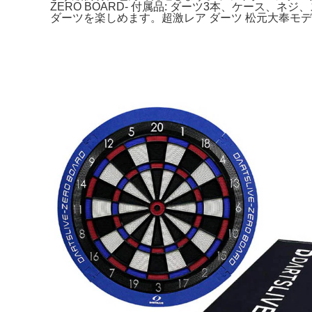
ZERO BOARD- 付属品: ダーツ3本、ケース、
ダーツを楽しめます。超激レア ダーツ 松元大奉モデル ca