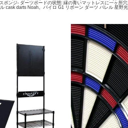
ネジ、スポンジ- ダーツボードの状態: 縁の青いマットレスに一ヶ
sk darts Noah。パイロ G1 リボーン ダーツ バレル 星