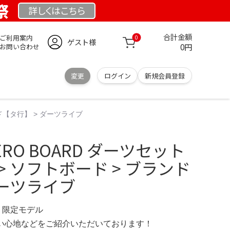
祭
詳しくは
こちら
合計金額
ご利用案内
0
ゲスト様
0円
お問い合わせ
変更
ログイン
新規会員登録
ンド【タ行】 > ダーツライブ
-ZERO BOARD ダーツセット
> ソフトボード > ブランド
ダーツライブ
OM 限定モデル
の使い心地などをご紹介いただいております！