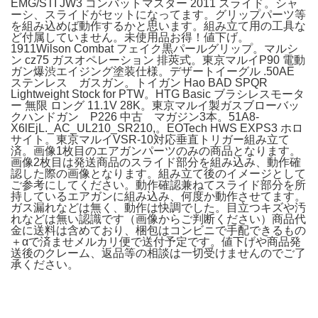
EMG/STI JW3 コンバットマスター 2011 スライド。シャ
ーシ、スライドがセットになってます。グリップパーツ等
を組み込めば動作するかと思います。組み立て用の工具な
ど付属していません。未使用品お得！値下げ。
1911Wilson Combat フェイク黒パールグリップ。マルシ
ン cz75 ガスオペレーション 排莢式。東京マルイP90 電動
ガン爆渋エイジング塗装仕様。デザートイーグル .50AE
ステンレス ガスガン。トイガン Hao BAD SPQR
Lightweight Stock for PTW。HTG Basic ブラシレスモータ
ー 無限 ロング 11.1V 28K。東京マルイ製ガスブローバッ
クハンドガン P226 中古 マガジン3本。51A8-
X6lEjL._AC_UL210_SR210,。EOTech HWS EXPS3 ホロ
サイト。東京マルイVSR-10対応垂直トリガー組み立て
済。画像1枚目のエアガンパーツのみの商品となります。
画像2枚目は発送商品のスライド部分を組み込み、動作確
認した際の画像となります。組み立て後のイメージとして
ご参考にしてください。動作確認兼ねてスライド部分を所
持しているエアガンに組み込み、何度か動作させてます。
ガス漏れなどは無く、動作は快調でした。目立つキズや汚
れなどは無い認識です（画像からご判断ください）商品代
金に送料は含めており、梱包はコンビニで手配できるもの
＋αで済ませメルカリ便で送付予定です。値下げや商品発
送後のクレーム、返品等の相談は一切受けませんのでご了
承ください。