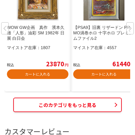
WOW GW企画 真作 濱本久
【PSA9】旧裏 リザードン PRO
雄「人形」油彩 SM 1982年 日
MO渦巻ホロ 十字ホロ プレミア
展 白日会
ムファイル2
マイストア在庫：
1807
マイストア在庫：
4557
23870
61440
税込
円
税込
円
カートに入れる
カートに入れる
このカテゴリをもっと見る
カスタマーレビュー