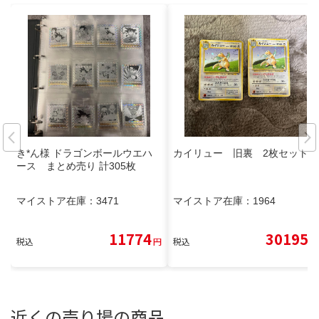
き*ん様 ドラゴンボールウエハ
カイリュー 旧裏 2枚セット
ース まとめ売り 計305枚
マイストア在庫：
3471
マイストア在庫：
1964
11774
30195
税込
円
税込
円
近くの売り場の商品