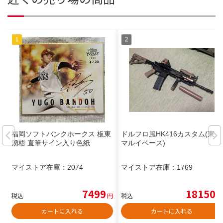
福岡ソフトバンクホークス 板東
ドルフロ風HK416カスタム(東京
湧梧 直筆サイン入り色紙
マルイベース)
マイストア在庫：
2074
マイストア在庫：
1769
7499
18150
税込
円
税込
円
カートに入れる
カートに入れる