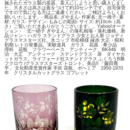
施されたガラス製の茶器。茶入にしようと思い購入しまし
た。大きさは高さは蓋をつけて約10センチです。自宅保管
ですので気になる方はご遠慮ください。ご検討よろしくお
願いいたします。- 商品名: ざやまん- 作家名: 北一雄子- 素
材: ガラス- デザイン: もみじの彫刻- サイズ: 約10cm（高
さ）ご覧いただきありがとうございます。。Yahoo!オーク
ション - 「北一硝子 ぎやまん」の落札相場・落札価格。新
品ジャン・ハガラ ステンドグラス 少女とお人形 ジョディ
グラスマスターズ社。氷コップ 市松模様 縁赤 大正・昭和
初期 レトロ骨董品。実験道具 ガラス 花器 希少品
理科 花瓶 フラワーベース アンティーク。BK446 明
治 大正 アンティーク ステンドグラス 扉 ダイヤカ
ットガラス。ライフォード社ステンドグラス ふくろうB梟
フクロウ /グラスマスターズ トロント。美品!! 「藤田喬
平」 文化勲章受賞作家 手吹 花瓶。ボヘミア 1950-1970
年 クリスタルカットグラス ゴブレット