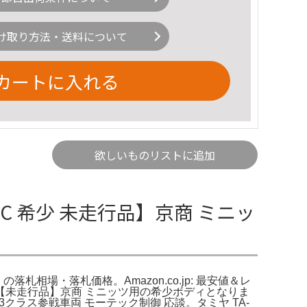
け取り方法・送料について
カートに入れる
欲しいものリストに追加
C 希少 未走行品】京商 ミニッ
落札相場・落札価格。Amazon.co.jp: 最安値＆レ
ン【未走行品】京商 ミニッツ用の希少ボディとなりま
クラス参戦車両 モーテック制御 応談。タミヤ TA-