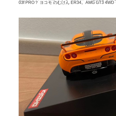
03f PRO？ ヨコモ のむけん ER34。AMG GT3 4