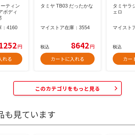
ューティン
タミヤ TB03 だったかな
タミヤラ
アボディ
ェロ
郎
庫：
4160
マイストア在庫：
3554
マイスト
1252
8642
円
円
税込
税込
入れる
カートに入れる
カー
このカテゴリをもっと見る
品も見ています