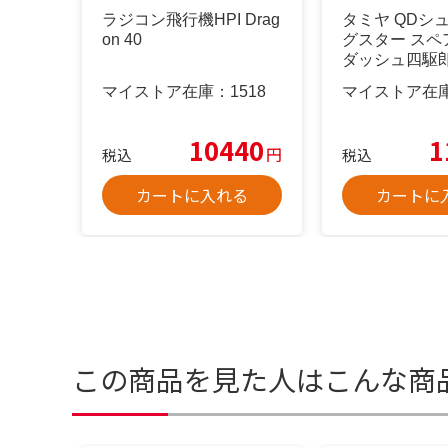
ラジコン飛行機HPI Drag
タミヤ QDシ
on 40
グスター スペ
ダッシュ四駆
マイストア在庫：
1518
マイストア在
10440
1
円
税込
税込
カートに入れる
カートに
この商品を見た人はこんな商