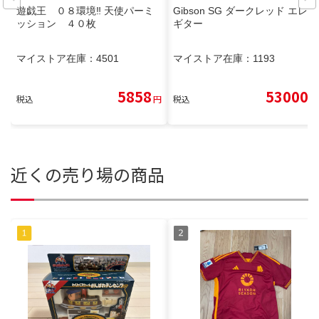
遊戯王 ０８環境‼️ 天使パーミ
Gibson SG ダークレッド エレキ
ッション ４０枚
ギター
マイストア在庫：
4501
マイストア在庫：
1193
5858
53000
税込
円
税込
円
近くの売り場の商品