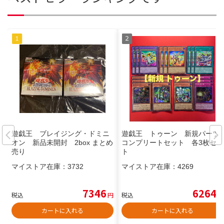
遊戯王 ブレイジング・ドミニ
遊戯王 トゥーン 新規パーツ
オン 新品未開封 2box まとめ
コンプリートセット 各3枚セッ
売り
ト
マイストア在庫：
3732
マイストア在庫：
4269
7346
6264
税込
円
税込
円
カートに入れる
カートに入れる