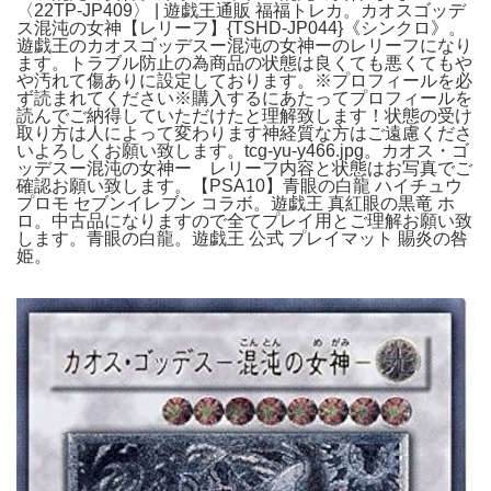
〈22TP-JP409〉 | 遊戯王通販 福福トレカ。カオスゴッデ
ス混沌の女神【レリーフ】{TSHD-JP044}《シンクロ》。
遊戯王のカオスゴッデスー混沌の女神ーのレリーフになり
ます。トラブル防止の為商品の状態は良くても悪くてもや
や汚れて傷ありに設定しております。※プロフィールを必
ず読まれてください※購入するにあたってプロフィールを
読んでご納得していただけたと理解致します！状態の受け
取り方は人によって変わります神経質な方はご遠慮くださ
いよろしくお願い致します。tcg-yu-y466.jpg。カオス・ゴ
ッデスー混沌の女神ー レリーフ内容と状態はお写真でご
確認お願い致します。【PSA10】青眼の白龍 ハイチュウ
プロモ セブンイレブン コラボ。遊戯王 真紅眼の黒竜 ホ
ロ。中古品になりますので全てプレイ用とご理解お願い致
します。青眼の白龍。遊戯王 公式 プレイマット 賜炎の咎
姫。