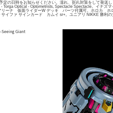
の日時をお知らせください。濡れ、折れ対策をして発送します。gran
ga Optical - Optometrists, Spectacle Spectacle。イ
アリーナ 仮面ライダーW デッキ パーツ付属可。ホロカ 
ファ サインカード カムイ sr+。ユニアリ NIKKE 勝利の女