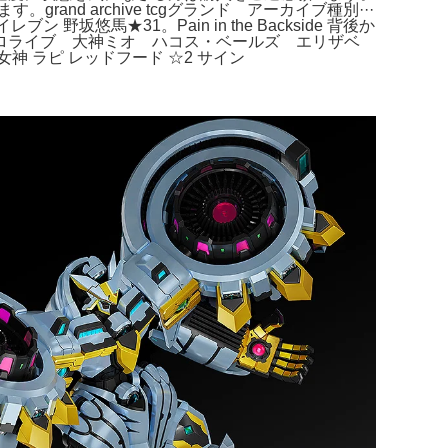
d archive tcgグランド アーカイブ種別···
ナズマイレブン 野坂悠馬★31。Pain in the Backside 背後か
ホロライブ 大神ミオ ハコス・ベールズ エリザベ
神 ラピ レッドフード ☆2 サイン