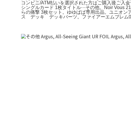
コンビニ/ATM払いを選択された方はご購入後ご入金予定
シングルカード 1枚タイトル···その他。Noir Vous 21 - Tor
らの痛撃 3枚セット。ゆゆぱぱ専用出品。ユニオン
ス デッキ デッキパーツ。ファイアーエムブレム0 サイ