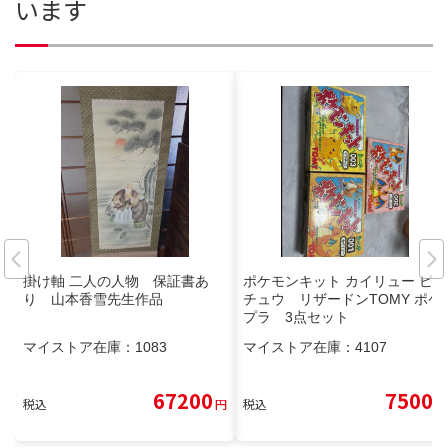
います
掛け軸 二人の人物 保証書あ
ポケモンキット カイリュー ピカ
り 山本香雪先生作品
チュウ リザードンTOMY ポケ
プラ 3点セット
マイストア在庫：
1083
マイストア在庫：
4107
67200
7500
税込
円
税込
円