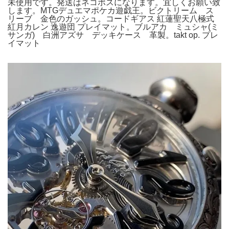
未使用です。発送はネコポスになります。宜しくお願い致
します。MTGデュエマポケカ遊戯王。ビクトリーム ス
リーブ 金色のガッシュ。コードギアス 紅蓮聖天八極式
紅月カレン 逸遊団 プレイマット。ブルアカ ミュシャ(ミ
サンガ) 白洲アズサ デッキケース 革製。takt op. プレ
イマット