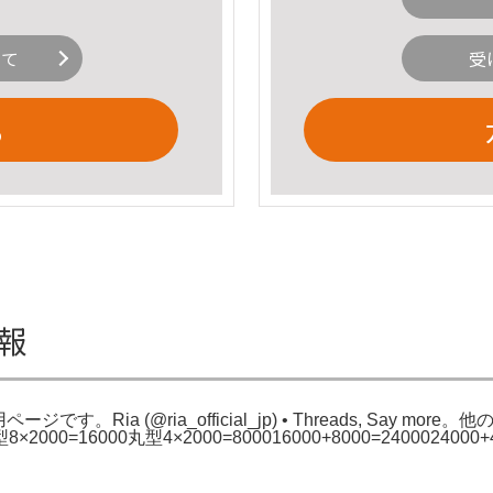
いて
受
る
情報
ria。専用ページです。Ria (@ria_official_jp) • Threads
0=16000丸型4×2000=800016000+8000=24000240