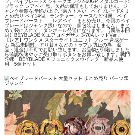
プ。ベイブレードX シャークエッジ2-60GP メタルコート:
ブラック レアベイ 黒。欠品の保証もしておりません。ジ
ャンク状態を理解の上でご購入下さい。ベイブレードX ま
とめ売り ベイ14個、ランチャー、ケースなど付属。ベイ
ブレードバースト レアベイ まとめ売り。今回のベイ
ブレードはジャンク扱いなので、個包装はしません。まと
めて袋に入れて、ダンボール発送になります。【新品未開
封】BEYBLADE X エアロペガサス 3-70A レッドVer.。
【レア】ワンタメ スターライトユニット ブルー 育成ゲー
ム 新品未開封。すり替えなどのトラブル防止の為、返
品・返金は不可でお願い致します。お品物が到着しました
ら確認後速やかに受け取りボタンをお願い致します。戰鬥
陀螺 BEYBLADE X フェニックスウイング 新品未使
用 5個セット