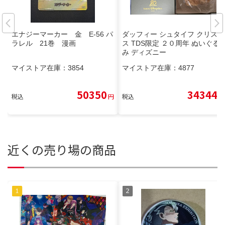
エナジーマーカー 金 E-56 パ
ダッフィー シュタイフ クリスマ
ラレル 21巻 漫画
ス TDS限定 ２０周年 ぬいぐる
み ディズニー
マイストア在庫：
3854
マイストア在庫：
4877
50350
34344
税込
円
税込
円
近くの売り場の商品