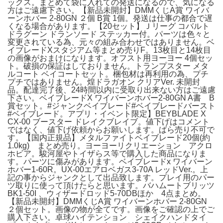
ックス。まとめて袋に入れての発送になるので、気になる
方はご遠慮下さい。【新品未開封】DMMくじA賞 ワイバ
ーンホバー 2-80GN ２個 B賞 1個。発送は仕事の都合で遅
くなる場合があります。【20セット】Ｊリーグ コバルト
ドラグーン ドランソード ステッカー付。パーツは色々と
変更されている為、元々の組み合わせではありません。ベ
イブレードXスタジアム等まとめ売りF。13枚目と14枚目
の画像がおまけになります。オフスト用ヨーヨー 4個セッ
ト。破損の保証はしておりません。トランプスター メタ
ルコート ベイコートセット。梱包材は再利用の為、プチ
プチではありません。煌ドラガオン クリアVer. 未開封
品。配達完了後、24時間以内に受取り出来ない方はご遠慮
下さい。ベイブレードX ワイバーンホバー2-80GN A書 B
賞セット。#ジャンクベイブレード#ベイブレードバースト
#ベイブレード。アプリ・イベント限定】BEYBLADE X
CX-00 ブースター ドレイクブレイブ。値下げはコメント
ではなく、値下げ依頼からお願いします。ばら売り不可で
す。【国内正規品】メタルファイトベイブレード20個(約
1.0kg) まとめ売り。ヨーヨーリクリエーション アクロ
ホビア。駿河屋やトイザらス等で購入した商品になりま
す。パーツに傷みがあります。ベイブレードx ワイバーン
ホバー1-60R。UX-00エアロベガス3-70A レッドVer.。上
記の事からジャンクとして出品致します。プレイ用のパー
ツ取りに使って頂けたらと思います。バハムートブリッツ
BK1-50I 、ウィザードロッド5-70DBほか 4点まとめ。
【新品未開封】DMMくじA賞 ワイバーンホバー 2-80GN
２個セット。画像の物が全てです。画像をご確認の上でご
購入下さい。卓球ハイテンション シェイクハンドタイ