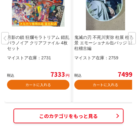
月影の鎖 狂爛モラトリアム 錯乱
鬼滅の刃 不死川実弥 柱展 柱百
パラノイア クリアファイル 4枚
景 エモーショナル缶バッジ 18
セット
柱稽古編
マイストア在庫：
2731
マイストア在庫：
2759
7333
7499
税込
円
税込
円
カートに入れる
カートに入れる
このカテゴリをもっと見る