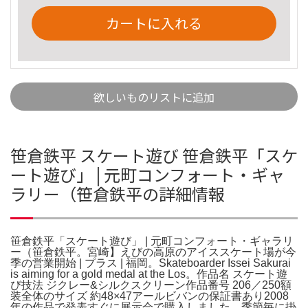
カートに入れる
欲しいものリストに追加
笹倉鉄平 スケート遊び 笹倉鉄平「スケ
ート遊び」 | 元町コンフォート・ギャ
ラリー（笹倉鉄平の詳細情報
笹倉鉄平「スケート遊び」 | 元町コンフォート・ギャラリ
ー（笹倉鉄平。宮崎】えびの高原のアイススケート場が今
季の営業開始 | プラス | 福岡。Skateboarder Issei Sakurai
is aiming for a gold medal at the Los。作品名 スケート遊
び技法 ジクレー&シルクスクリーン作品番号 206／250額
装全体のサイズ 約48×47アールビバンの保証書あり2008
年の作品で発表すぐに展示会で購入しました。季節毎に掛