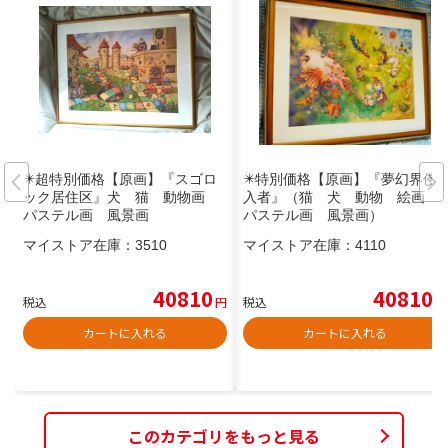
✴️超特別価格【原画】『スゴロ
✴️特別価格【原画】『夢幻界侵
ック居住区』犬 猫 動物画
入者』（猫 犬 動物 絵画
パステル画 風景画
パステル画 風景画）
マイストア在庫：
3510
マイストア在庫：
4110
40810
40810
税込
円
税込
円
カートに入れる
カートに入れる
このカテゴリをもっと見る