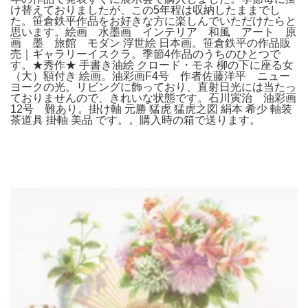
け替えておりましたが、この5年程は収納したままでし
た。笹倉鉄平作品をお好きな方に楽しんでいただけたらと
思います。絵画 水墨画 インテリア 和風 アート 原
画 墨 旅館 モダン 浮世絵 日本画。笹倉鉄平の作品販
売｜ギャラリーイスクラ。季節4作品のうちのひとつで
す。★秀作★ 手書き油絵 クロード・モネ 柳の下に座る女
（大）額付き 絵画。油彩画F4号 作者佐藤洋平 ニュー
ヨークの光。リビングに飾っており、直射日光には当たっ
ておりませんので、きれいな状態です。石川寅治 油彩画
12号 難あり。掛け軸 元勝 猛虎 猛虎之図 絹本 希少 軸装
茶道具 掛軸 美品 です。。購入時の箱で送ります。