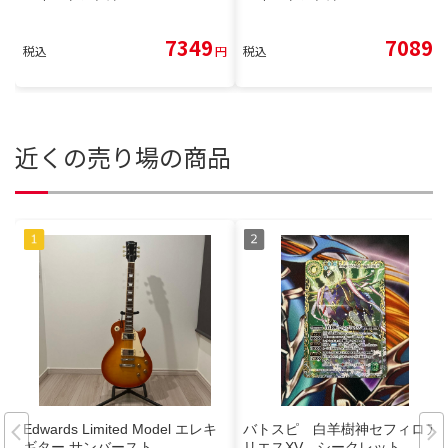
7349
7089
税込
円
税込
円
近くの売り場の商品
Edwards Limited Model エレキ
バトスピ 白羊樹神セフィロア
ギター サンバースト
リエスXV シークレット