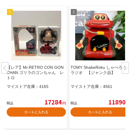
【レア】Mr.RETRO CON GON
TOMY ShabeRoku しゃべろく
CHAN ゴリラのゴンちゃん レ
ラジオ 【ジャンク品】
トロ
マイストア在庫：
4165
マイストア在庫：
4561
17284
11890
税込
円
税込
円
カートに入れる
カートに入れる