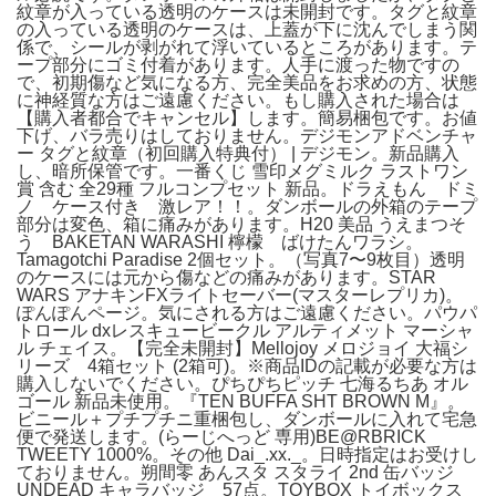
紋章が入っている透明のケースは未開封です。タグと紋章
の入っている透明のケースは、上蓋が下に沈んでしまう関
係で、シールが剥がれて浮いているところがあります。テ
ープ部分にゴミ付着があります。人手に渡った物ですの
で、初期傷など気になる方、完全美品をお求めの方、状態
に神経質な方はご遠慮ください。もし購入された場合は
【購入者都合でキャンセル】します。簡易梱包です。お値
下げ、バラ売りはしておりません。デジモンアドベンチャ
ー タグと紋章（初回購入特典付） | デジモン。新品購入
し、暗所保管です。一番くじ 雪印メグミルク ラストワン
賞 含む 全29種 フルコンプセット 新品。ドラえもん ドミ
ノ ケース付き 激レア！！。ダンボールの外箱のテープ
部分は変色、箱に痛みがあります。H20 美品 うえまつそ
う BAKETAN WARASHI 檸檬 ばけたんワラシ。
Tamagotchi Paradise 2個セット。（写真7〜9枚目）透明
のケースには元から傷などの痛みがあります。STAR
WARS アナキンFXライトセーバー(マスターレプリカ)。
ぽんぽんページ。気にされる方はご遠慮ください。パウパ
トロール dxレスキュービークル アルティメット マーシャ
ル チェイス。【完全未開封】Mellojoy メロジョイ 大福シ
リーズ 4箱セット (2箱可)。※商品IDの記載が必要な方は
購入しないでください。ぴちぴちピッチ 七海るちあ オル
ゴール 新品未使用。『TEN BUFFA SHT BROWN M』。
ビニール＋プチプチニ重梱包し、ダンボールに入れて宅急
便で発送します。(らーじへっど 専用)BE@RBRICK
TWEETY 1000%。その他 Dai_.xx._。日時指定はお受けし
ておりません。朔間零 あんスタ スタライ 2nd 缶バッジ
UNDEAD キャラバッジ 57点。TOYBOX トイボックス