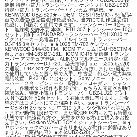
イクセット 特定小。耳掛けイヤホンセット UBZ-LS20 後
継機 特定小電力トランシーバー。ケンウッド UBZ-LS20
特定小電力 トランシーバー / インカム 無線機。★
KENWOOD UBZ-S20★～ DEMITOSS PREMIO～※商品4
台での通信(送受信)動作確認済み。当方にて動作(送受信)
確認し、問題なく使用できます。トランシーバー 4台セッ
ト 無線機 免許不要 本体。FTH-307 トランシーバー 10台
セット。[値下]STANDARDトランシーバー 2台HX810 マ
イクスピーカー充電器付。アルインコ トランシーバー
DJ-P45 3台セット。★★1025 TM-702 ケンウッド
KENWOOD 144/430 FM。ICOM アイコム IC-UH35CTM 4
台まとめ HM-163 BC-161。ICOM IC-R5 受信機 トランシ
ーバー アマチュア無線。ALINCO マルチユース特定小電
力トランシーバーDJ-P20。楽天市場】ubz－s20(ubzs20)
の通販。UBZ-S20ブラックが大量入荷致しました♪最近ま
で使用していたと言う事で入手。中古品 特定小電力無線
電話装置 PK310D ２台セット。Sony ソニー トランシ
ーバー ２台 ビンテージ 昭和レトロモダン ジャン
ク。。各種ボタン操作も良好です。もちろん充電器も動作
確認済み。特定小電力トランシーバー UBZ-LU20 デミト
ス NP-22K付き2台セット。※在庫大量に有ります。ご希
望の方はコメントにてご相談下さい。sony トランシーバ
ーICB-87H 2ケセット。中古につき、やや傷や汚れ等はあ
りますが動作は良好です。また電池BOX内もとても綺麗な
状態です♪神経質な方や、完璧を求める方はご購入をお控
え下さい。Gakken WAVE BOY-4 ジェットシーバー。※イ
ヤホンジャックのカバーは有りませんが動作に影響はあり
ません。《商品内容》★本体UBZ-S20(ブラッ