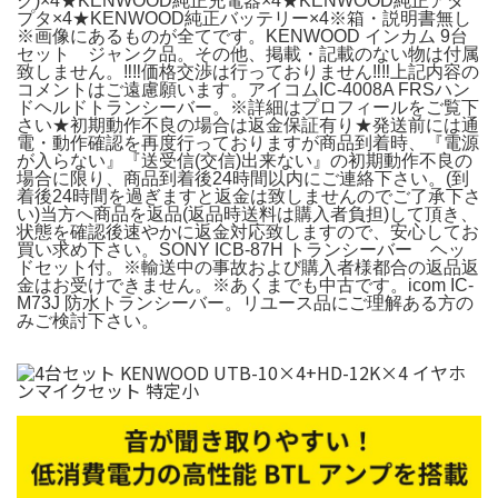
ク)×4★KENWOOD純正充電器×4★KENWOOD純正アダ
プタ×4★KENWOOD純正バッテリー×4※箱・説明書無し
※画像にあるものが全てです。KENWOOD インカム 9台
セット ジャンク品。その他、掲載・記載のない物は付属
致しません。‼️‼️価格交渉は行っておりません‼️‼️上記内容の
コメントはご遠慮願います。アイコムIC-4008A FRSハン
ドヘルドトランシーバー。※詳細はプロフィールをご覧下
さい★初期動作不良の場合は返金保証有り★発送前には通
電・動作確認を再度行っておりますが商品到着時、『電源
が入らない』『送受信(交信)出来ない』の初期動作不良の
場合に限り、商品到着後24時間以内にご連絡下さい。(到
着後24時間を過ぎますと返金は致しませんのでご了承下さ
い)当方へ商品を返品(返品時送料は購入者負担)して頂き、
状態を確認後速やかに返金対応致しますので、安心してお
買い求め下さい。SONY ICB-87H トランシーバー ヘッ
ドセット付。※輸送中の事故および購入者様都合の返品返
金はお受けできません。※あくまでも中古です。icom IC-
M73J 防水トランシーバー。リユース品にご理解ある方の
みご検討下さい。