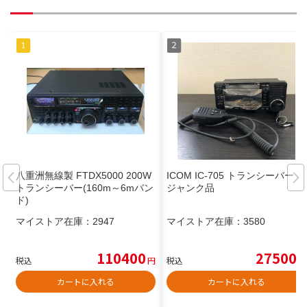
八重洲無線製 FTDX5000 200W
ICOM IC-705 トランシーバー
トランシーバー(160m～6mバン
ジャンク品
ド)
マイストア在庫：
2947
マイストア在庫：
3580
110400
27500
税込
円
税込
円
カートに入れる
カートに入れる