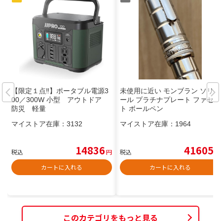
【限定１点‼️】ポータブル電源3
未使用に近い モンブラン ソリテ
00／300W 小型 アウトドア
ール プラチナプレート ファセッ
防災 軽量
ト ボールペン
マイストア在庫：
3132
マイストア在庫：
1964
14836
41605
税込
円
税込
円
カートに入れる
カートに入れる
このカテゴリをもっと見る