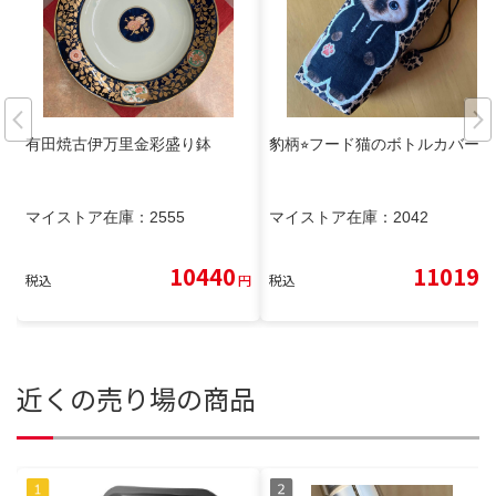
有田焼古伊万里金彩盛り鉢
豹柄⭐︎フード猫のボトルカバー
マイストア在庫：
2555
マイストア在庫：
2042
10440
11019
税込
円
税込
円
近くの売り場の商品