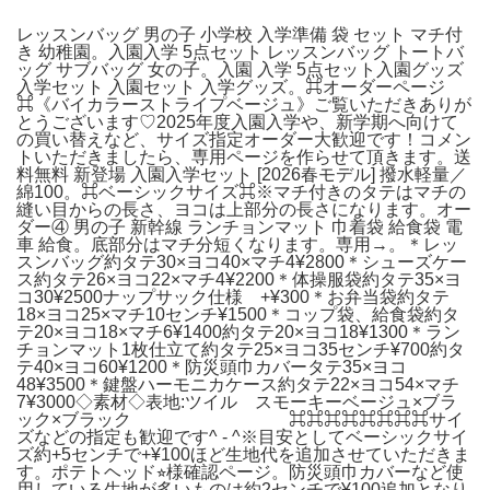
レッスンバッグ 男の子 小学校 入学準備 袋 セット マチ付
き 幼稚園。入園入学 5点セット レッスンバッグ トートバ
ッグ サブバッグ 女の子。入園 入学 5点セット入園グッズ
入学セット 入園セット 入学グッズ。⌘オーダーページ
⌘《バイカラーストライプベージュ》ご覧いただきありが
とうございます♡2025年度入園入学や、新学期へ向けて
の買い替えなど、サイズ指定オーダー大歓迎です！コメン
トいただきましたら、専用ページを作らせて頂きます。送
料無料 新登場 入園入学セット [2026春モデル] 撥水軽量／
綿100。⌘ベーシックサイズ⌘※マチ付きのタテはマチの
縫い目からの長さ、ヨコは上部分の長さになります。オー
ダー④ 男の子 新幹線 ランチョンマット 巾着袋 給食袋 電
車 給食。底部分はマチ分短くなります。専用→。＊レッ
スンバッグ約タテ30×ヨコ40×マチ4¥2800＊シューズケー
ス約タテ26×ヨコ22×マチ4¥2200＊体操服袋約タテ35×ヨ
コ30¥2500ナップサック仕様 +¥300＊お弁当袋約タテ
18×ヨコ25×マチ10センチ¥1500＊コップ袋、給食袋約タ
テ20×ヨコ18×マチ6¥1400約タテ20×ヨコ18¥1300＊ラン
チョンマット1枚仕立て約タテ25×ヨコ35センチ¥700約タ
テ40×ヨコ60¥1200＊防災頭巾カバータテ35×ヨコ
48¥3500＊鍵盤ハーモニカケース約タテ22×ヨコ54×マチ
7¥3000◇素材◇表地:ツイル スモーキーベージュ×ブラ
ック×ブラック ⌘⌘⌘⌘⌘⌘⌘⌘サイ
ズなどの指定も歓迎です^ - ^※目安としてベーシックサイ
ズ約+5センチで+¥100ほど生地代を追加させていただきま
す。ポテトヘッド⭐︎様確認ページ。防災頭巾カバーなど使
用している生地が多いものは約2センチで¥100追加となり