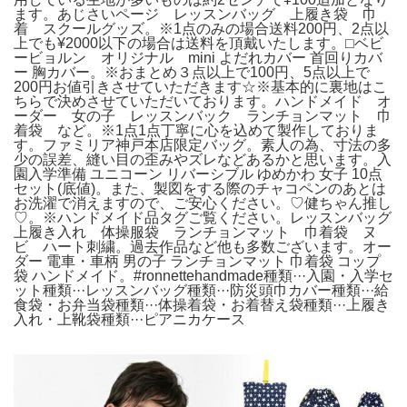
ます。あじさいページ レッスンバッグ 上履き袋 巾
着 スクールグッズ。※1点のみの場合送料200円、2点以
上でも¥2000以下の場合は送料を頂戴いたします。⬜︎ベビ
ービョルン オリジナル mini よだれカバー 首回りカバ
ー 胸カバー。※おまとめ３点以上で100円、5点以上で
200円お値引きさせていただきます☆※基本的に裏地はこ
ちらで決めさせていただいております。ハンドメイド オ
ーダー 女の子 レッスンバック ランチョンマット 巾
着袋 など。※1点1点丁寧に心を込めて製作しておりま
す。ファミリア神戸本店限定バッグ。素人の為、寸法の多
少の誤差、縫い目の歪みやズレなどあるかと思います。入
園入学準備 ユニコーン リバーシブル ゆめかわ 女子 10点
セット(底値)。また、製図をする際のチャコペンのあとは
お洗濯で消えますので、ご安心ください。♡健ちゃん推し
♡。※ハンドメイド品タグご覧ください。レッスンバッグ
上履き入れ 体操服袋 ランチョンマット 巾着袋 ヌ
ビ ハート刺繍。過去作品など他も多数ございます。オー
ダー 電車・車柄 男の子 ランチョンマット 巾着袋 コップ
袋 ハンドメイド。#ronnettehandmade種類···入園・入学セ
ット種類···レッスンバッグ種類···防災頭巾カバー種類···給
食袋・お弁当袋種類···体操着袋・お着替え袋種類···上履き
入れ・上靴袋種類···ピアニカケース