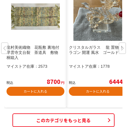
龍村美術織物 花瓶敷 裏地付
クリスタルガラス 龍 置物 ド
早雲寺文台裂 茶道具 敷物
ラゴン 開運 風水 ゴールド
桐箱入
マイストア在庫：
2573
マイストア在庫：
1778
8700
6444
税込
円
税込
円
カートに入れる
カートに入れる
このカテゴリをもっと見る