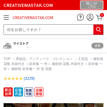
詳しくは
CREATIVEMASTAK.COM
こちら
0
CREATIVEMASTAK.COM
マイストア
変更
TOP
美術品・アンティーク・コレクション
工芸品
備前焼
花瓶 木箱付き ＜岩本修 一 作＞ 備前焼 花瓶 木箱付き ＜岩本修 一
作＞ 備前焼 岩本修一 作 壺 花瓶
(3229)