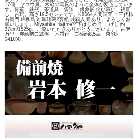
17個 ヤコウ貝。木箱の写真のように全体が変色していま
す。骨董 鉄瓶 茶道具 袋弦 銀象嵌 侘び寂び 銀直
し 古玩。高さ19.5センチです。K866⭐︎人間国宝 十三代柿
右衛門 錦柳鳥文 珈琲碗2客組 共箱入 難あり。よろしくお
願いします。Miyashita Hajime宮下はじめ 作 こけし 約
37cm/1525g。ご覧いただきありがとうございます。古伊
万里 赤絵猪口20客 木箱付 口径約8.5㎝ 東Y8-
0410④。