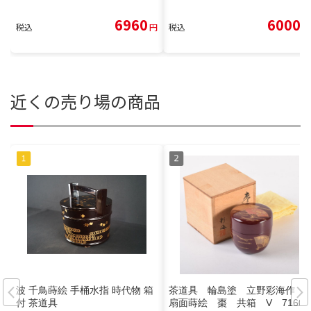
6960
6000
税込
円
税込
円
近くの売り場の商品
波 千鳥蒔絵 手桶水指 時代物 箱
茶道具 輪島塗 立野彩海作
付 茶道具
扇面蒔絵 棗 共箱 V 7160