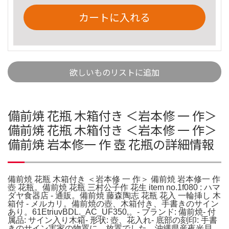
カートに入れる
欲しいものリストに追加
備前焼 花瓶 木箱付き ＜岩本修 一 作＞
備前焼 花瓶 木箱付き ＜岩本修 一 作＞
備前焼 岩本修一 作 壺 花瓶の詳細情報
備前焼 花瓶 木箱付き ＜岩本修 一 作＞ 備前焼 岩本修一 作
壺 花瓶。備前焼 花瓶 三村公子作 花生 item no.1f080 : ハマ
ダヤ食器店 - 通販。備前焼 藤森陶志 花瓶 花入 一輪挿し 木
箱付 - メルカリ。備前焼の壺、木箱付き、手書きのサイン
あり。61EtriuvBDL._AC_UF350,。- ブランド: 備前焼- 付
属品: サイン入り木箱- 形状: 壺、花入れ- 底部の刻印: 手書
きのサイン実家の物置に、放置でした。沖縄県産夜光貝