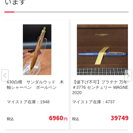
います
630白檀 サンダルウッド 木
【値下げ不可】プラチナ 万年筆
軸シャーペン ボールペン
＃3776 センチュリー WAGNER
2020
マイストア在庫：
1948
マイストア在庫：
4737
6960
39749
税込
円
税込
円