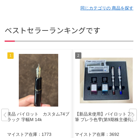
同じカテゴリの 商品を探す
ベストセラーランキングです
美品 パイロット カスタム74ブ
【新品未使用】パイロット 万年
ラック 字幅M 14k
筆 プレラ色雫(第9期株主優待品)
マイストア在庫：
1773
マイストア在庫：
3692