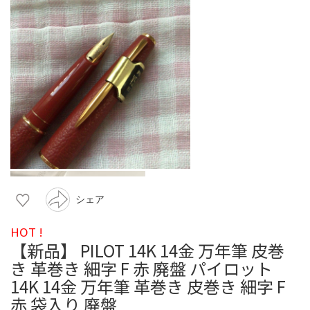
シェア
HOT !
【新品】 PILOT 14K 14金 万年筆 皮巻
き 革巻き 細字 F 赤 廃盤 パイロット
14K 14金 万年筆 革巻き 皮巻き 細字 F
赤 袋入り 廃盤