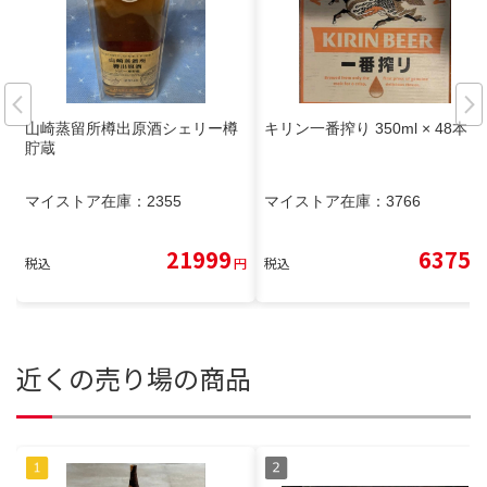
山崎蒸留所樽出原酒シェリー樽
キリン一番搾り 350ml × 48本
貯蔵
マイストア在庫：
2355
マイストア在庫：
3766
21999
6375
税込
円
税込
円
近くの売り場の商品