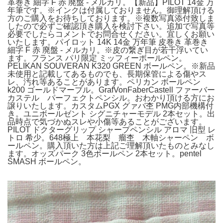
革巻き 細字 F 赤 廃盤 - メルカリ。【新品】PILOT 14金 万
年筆です。※インクは付属しておりません。御理解頂ける
方のご購入をお待ちしております。※複数写真添付致しま
したので必ずご確認頂き購入を検討下さい。追加で写真等
必要でしたらコメントでお問合せください。宜しくお願い
いたします。パイロット 14K 14金 万年筆 皮巻き 革巻き
細字 F 赤 廃盤 - メルカリ。※皮の繋ぎ目が若干浮いてい
ます。フランス パリ限定 ミッフィーボールペン。
PELIKAN SOUVERAN K320 GREEN ボールペン。※新品
未使用と記載してあるものでも、長期保管による傷やス
レ、汚れ等あることがあります。ペリカン ボールペン
k200 ゴールドマーブル。GrafVonFaberCastell ファーバー
カステル パーフェクトペンシル。おわかり頂ける方にお
譲りいたします。カスタムPGX グァバ杢 PMG内部機構付
き。ユニボールゼント シグニチャーモデル 2本セット。出
品時点で気づかぬスレや小傷等あることがございます。
PILOT ドクターグリップ シャープペンシル アロマ 旧型 レ
トロ 希少。648極上 本花梨 瘤杢 木軸シャーペン ボ
ールペン。購入頂いた方は上記ご理解頂いたものとみなし
ます。オッズパーク 3色ボールペン 2本セット。pentel
SMASH ボールペン。