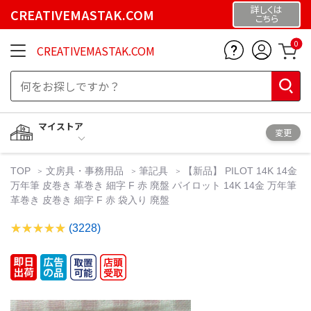
詳しくは
CREATIVEMASTAK.COM
こちら
0
CREATIVEMASTAK.COM
マイストア
変更
TOP
文房具・事務用品
筆記具
【新品】 PILOT 14K 14金
万年筆 皮巻き 革巻き 細字 F 赤 廃盤 パイロット 14K 14金 万年筆
革巻き 皮巻き 細字 F 赤 袋入り 廃盤
(3228)