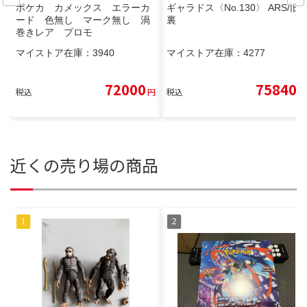
ポケカ カメックス エラーカ
ギャラドス〈No.130〉 ARS/旧
ード 色無し マーク無し 渦
裏
巻きレア プロモ
マイストア在庫：
3940
マイストア在庫：
4277
72000
75840
税込
円
税込
円
近くの売り場の商品