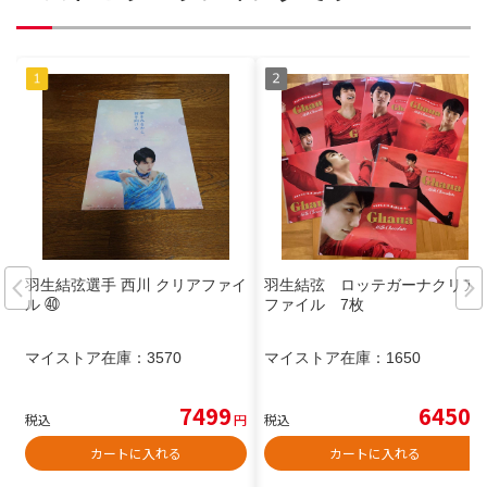
羽生結弦選手 西川 クリアファイ
羽生結弦 ロッテガーナクリア
ル ㊵
ファイル 7枚
マイストア在庫：
3570
マイストア在庫：
1650
7499
6450
税込
円
税込
円
カートに入れる
カートに入れる