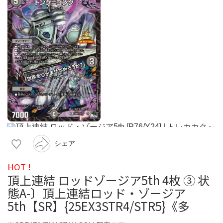
シェア
HOT !
頂上連結 ロッドゾージア5th 4枚 ③ 状
態A-〕頂上連結ロッド・ゾージア
5th【SR】{25EX3STR4/STR5}《多