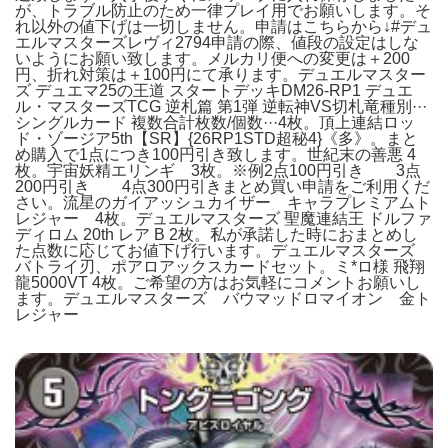
が、トラブル防止のため一律プレイ用でお願いします。そ
れ以外の値下げは一切しません。申請はこちらから↓#デュ
エルマスターズレヴィ2794申請の際、値段の設定はしな
いようにお願い致します。メルカリ便への変更は＋200
円、折れ対策は＋100円にて承ります。デュエルマスター
ズ デュエマ25の王道 スタートデッキDM26-RP1 デュエ
ル・マスターズTCG 逆札篇 第1弾 逆転神VS切札竜種別···
シングルカード 複数合計枚数/個数···4枚。頂上連結ロッ
ド・ゾージア5th【SR】{26RP1STD超秘4}《多》。まと
め購入で1点につき100円引き致します。世紀末の善悪 4
枚。宇宙妖精エリンギ 3枚。※例2点100円引き 3点
200円引き 4点300円引きまとめ買い申請をご利用くだ
さい。流星のガイアッシュカイザー キャラプレミアムト
レジャー 4枚。デュエルマスターズ 聖魔連結王 ドルファ
ディロム 20th レア B 2枚。私が承諾した時におまとめし
た点数に応じてお値下げ行います。デュエルマスターズ
バトライ刃、ポアロアックスカードセット。ミ*ロ様 飛翔
龍5000VT 4枚。ご希望の方はお気軽にコメントお願いし
ます。デュエルマスターズ バウマッドロマイオン 金ト
レジャー