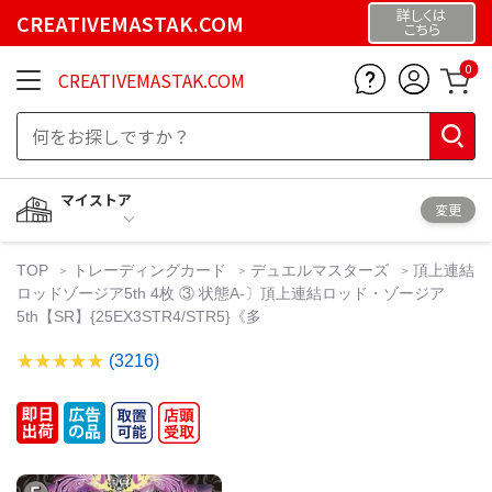
詳しくは
CREATIVEMASTAK.COM
こちら
0
CREATIVEMASTAK.COM
マイストア
変更
TOP
トレーディングカード
デュエルマスターズ
頂上連結
ロッドゾージア5th 4枚 ③ 状態A-〕頂上連結ロッド・ゾージア
5th【SR】{25EX3STR4/STR5}《多
(3216)