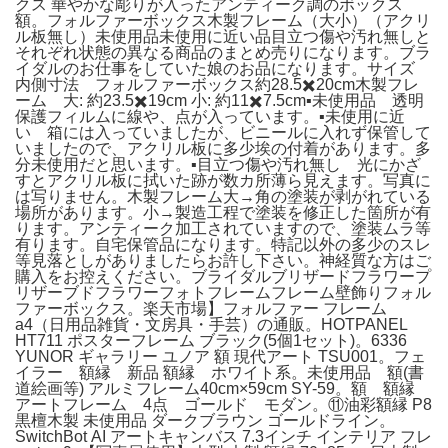
クス 華やかな彫りが入ったアンティーク調のボックス
額。フォルファーボックス木製フレーム（大小）（アクリ
ル板無し）未使用品未使用に近い品目立つ傷や汚れ無しと
それぞれ状態の異なる商品のまとめ売りになります。ブラ
イダルのお仕事をしていた娘のお品になります。サイズ
内側寸法 フォルファーボックス約28.5✖️20cm木製フレ
ーム 大: 約23.5✖️19cm 小: 約11✖️7.5cm▪️未使用品 透明
保護フィルムに線や、点が入っています。▪️未使用に近
い 箱には入っていましたが、ビニールに入れず保管して
いましたので、アクリル板に多少埃の付着があります。多
分未使用だと思います。▪️目立つ傷や汚れ無し 光にかざ
すとアクリル板に拭いた跡が数カ所薄ら見えます。写真に
は写りません。木製フレーム大→角の塗装が剥がれている
場所があります。小→製造工程で塗装を修正した箇所が有
ります。アンティーク加工されていますので、塗装ムラ等
有ります。自宅保管品になります。特記以外の多少のスレ
等見落としがありましたらお許し下さい。神経質な方はご
購入をお控えください。ブライダルブリザードフラワープ
リザーブドフラワーフォトフレームフレーム壁飾りフォル
ファーボックス。楽天市場】フォルファー フレーム
a4（日用品雑貨・文房具・手芸）の通販。HOTPANEL
HT711 ポスターフレーム ブラック(5個1セット)。6336
YUNOR ギャラリー ユノア 額 現代アート TSU001。フェ
イラー 額縁 新品 額縁 ホワイト系。未使用品 額(書
道絵画等) アルミフレーム40cm×59cm SY-59。額 額縁
アートフレーム 4点 ゴールド モダン。⑪油彩額縁 P8
黒檀木製 未使用品 ダークブラウン ゴールドライン。
SwitchBot AI アートキャンバス 7.3インチ インテリア フレ