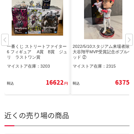
一番くじ ストリートファイター
2022/5/10スタジアム来場者限定
6 フィギュア A賞 B賞 ジュ
大谷翔平MVP受賞記念ボブルヘ
リ ラストワン賞
ッド ②
マイストア在庫：
3203
マイストア在庫：
2315
16622
6375
税込
円
税込
円
近くの売り場の商品