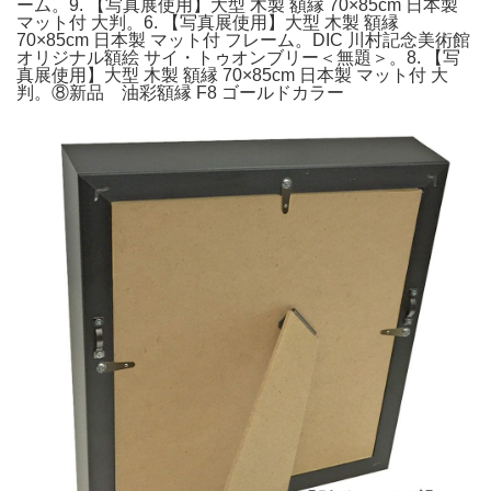
ーム。9. 【写真展使用】大型 木製 額縁 70×85cm 日本製
マット付 大判。6. 【写真展使用】大型 木製 額縁
70×85cm 日本製 マット付 フレーム。DIC 川村記念美術館
オリジナル額絵 サイ・トゥオンブリー＜無題＞。8. 【写
真展使用】大型 木製 額縁 70×85cm 日本製 マット付 大
判。⑧新品 油彩額縁 F8 ゴールドカラー