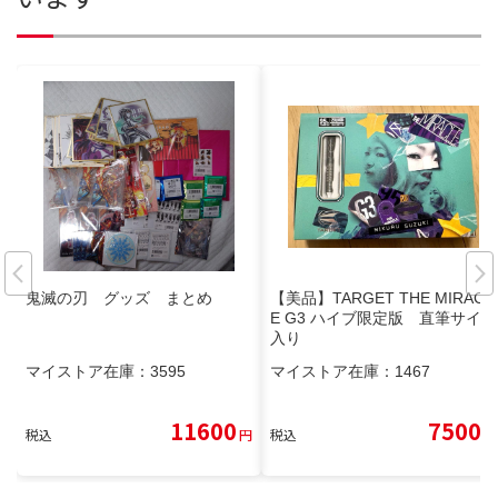
鬼滅の刃 グッズ まとめ
【美品】TARGET THE MIRACL
E G3 ハイブ限定版 直筆サイン
入り
マイストア在庫：
3595
マイストア在庫：
1467
11600
7500
税込
円
税込
円