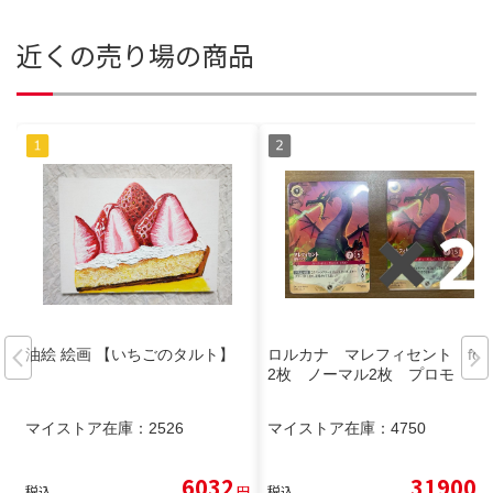
近くの売り場の商品
油絵 絵画 【いちごのタルト】
ロルカナ マレフィセント foil
2枚 ノーマル2枚 プロモ
マイストア在庫：
2526
マイストア在庫：
4750
6032
31900
税込
円
税込
円