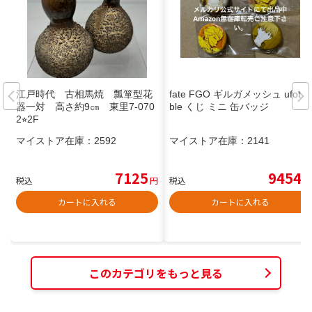
江戸時代 古相馬焼 瓢箪型花
fate FGO ギルガメッシュ ufota
器一対 高さ約9㎝ 東里7-070
ble くじ ミニ 缶バッジ
2⭐︎2F
マイストア在庫：
2592
マイストア在庫：
2141
7125
9454
税込
円
税込
円
カートに入れる
カートに入れる
このカテゴリをもっと見る