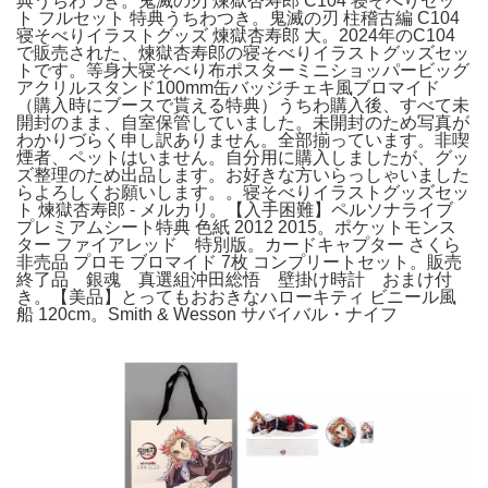
典うちわつき。鬼滅の刃 煉獄杏寿郎 C104 寝そべりセッ
ト フルセット 特典うちわつき。鬼滅の刃 柱稽古編 C104
寝そべりイラストグッズ 煉獄杏寿郎 大。2024年のC104
で販売された、煉獄杏寿郎の寝そべりイラストグッズセッ
トです。等身大寝そべり布ポスターミニショッパービッグ
アクリルスタンド100mm缶バッジチェキ風ブロマイド
（購入時にブースで貰える特典）うちわ購入後、すべて未
開封のまま、自室保管していました。未開封のため写真が
わかりづらく申し訳ありません。全部揃っています。非喫
煙者、ペットはいません。自分用に購入しましたが、グッ
ズ整理のため出品します。お好きな方いらっしゃいました
らよろしくお願いします。。寝そべりイラストグッズセッ
ト 煉獄杏寿郎 - メルカリ。【入手困難】ペルソナライブ
プレミアムシート特典 色紙 2012 2015。ポケットモンス
ター ファイアレッド 特別版。カードキャプター さくら
非売品 プロモ ブロマイド 7枚 コンプリートセット。販売
終了品 銀魂 真選組沖田総悟 壁掛け時計 おまけ付
き。【美品】とってもおおきなハローキティ ビニール風
船 120cm。Smith & Wesson サバイバル・ナイフ