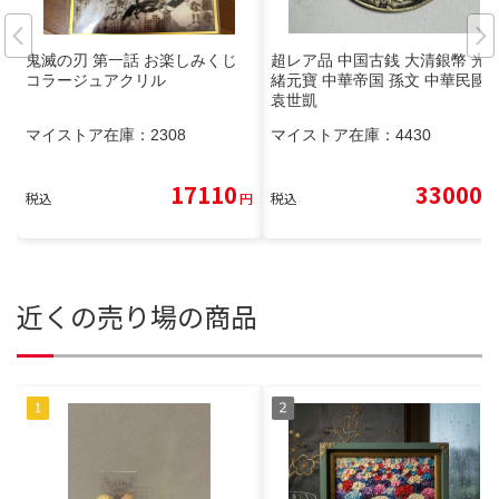
鬼滅の刃 第一話 お楽しみくじ
超レア品 中国古銭 大清銀幣 光
コラージュアクリル
緒元寶 中華帝国 孫文 中華民國
袁世凱
マイストア在庫：
2308
マイストア在庫：
4430
17110
33000
税込
円
税込
円
近くの売り場の商品