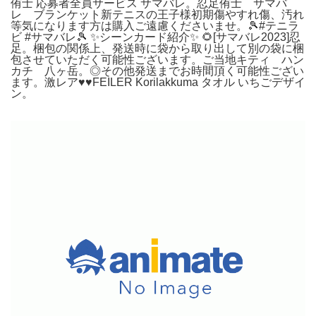
侑士 応募者全員サービス サマバレ。忍足侑士 サマバ
レ ブランケット新テニスの王子様初期傷やすれ傷、汚れ
等気になります方は購入ご遠慮くださいませ。🎾#テニラ
ビ #サマバレ🎾 ✨シーンカード紹介✨ 🌻[サマバレ2023]忍
足。梱包の関係上、発送時に袋から取り出して別の袋に梱
包させていただく可能性ございます。ご当地キティ ハン
カチ 八ヶ岳。◎その他発送までお時間頂く可能性ござい
ます。激レア♥♥FEILER Korilakkuma タオル いちごデザイ
ン。