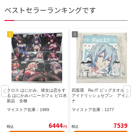
ベストセラーランキングです
クロス はにかみ、彼女は恋をす
四葉環 Re:IT ビッグタオル
る はにかみバニーカフェ ピロ水
アイドリッシュセブン アイナ
新品 全種
ナ
マイストア在庫：
1989
マイストア在庫：
1277
6444
7539
税込
円
税込
円