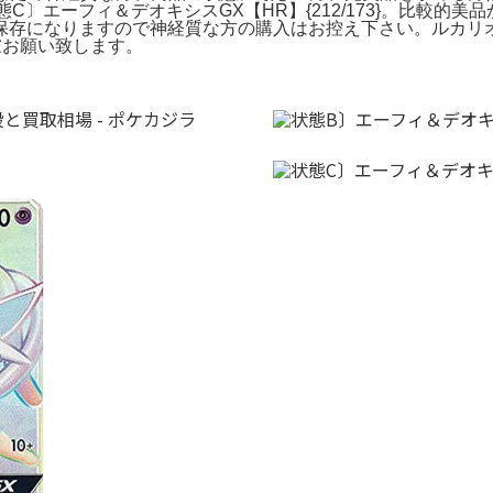
態C〕エーフィ＆デオキシスGX【HR】{212/173}。比較
になりますので神経質な方の購入はお控え下さい。ルカリオVST
慮お願い致します。