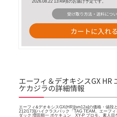
2026.08.22 13:49頃のお届け予定です。
受け取り方法・送料につ
カートに入れ
エーフィ＆デオキシスGX HR エ
ケカジラの詳細情報
エーフィ&デオキシスGX(HR)[sm12a]の価格・値段
212/173](ハイクラスパック「TAG TEAM。エ
ダック 増田順一 ポケキュン XY-P プロモ。