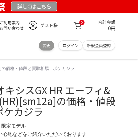
祭
詳しくは
こちら
合計金額
ご利用案内
0
ゲスト様
0円
お問い合わせ
変更
ログイン
新規会員登録
2a]の価格・値段と買取相場 - ポケカジラ
キシスGX HR エーフィ&
HR)[sm12a]の価格・値段
 ポケカジラ
OM 限定モデル
の使い心地などをご紹介いただいております！