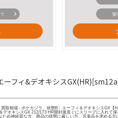
いて
受
る
ーフィ&デオキシスGX(HR)[sm12
と買取相場 - ポケカジラ。状態B〕エーフィ＆デオキシスGX【HR】{
ーフィ＆デオキシスGX 212/173 HR開封後直ぐにスリーブに
素人目なため神経質な方、商品の状態に厳しい方、完美品を求める