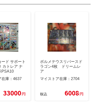
カード サポート
ボルメテウスリバースド
 カトレア ナ
ラゴン4枚 ドリームレ
PSA10
ア
ア在庫：
4637
マイストア在庫：
2704
33000
6008
円
円
税込