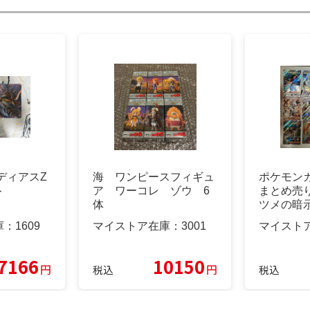
 ディアスZ
海 ワンピースフィギュ
ポケモン
ト
ア ワーコレ ゾウ 6
まとめ売り
体
ツメの暗示
庫：
1609
マイストア在庫：
3001
マイスト
7166
10150
円
円
税込
税込