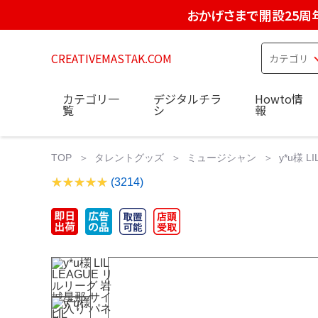
おかげさまで開設25周
CREATIVEMASTAK.COM
カテゴリ一
デジタルチラ
Howto情
覧
シ
報
TOP
タレントグッズ
ミュージシャン
y*u様 
(3214)