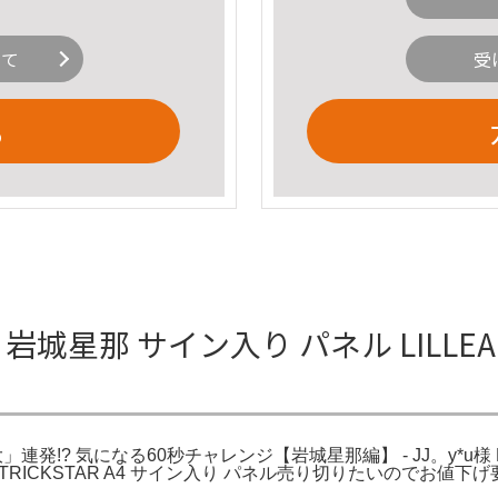
いて
受
る
リーグ 岩城星那 サイン入り パネル LIL
竜大」連発!? 気になる60秒チャレンジ【岩城星那編】 - JJ。y*u様
 パネルTRICKSTAR A4 サイン入り パネル売り切りたいので