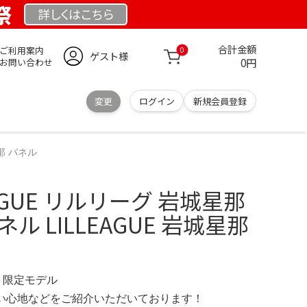
祭
詳しくは
こちら
合計金額
ご利用案内
0
ゲスト様
0円
お問い合わせ
変更
ログイン
新規会員登録
星那 パネル
LEAGUE リルリーグ 岩城星那
ル LILLEAGUE 岩城星那
OM 限定モデル
の使い心地などをご紹介いただいております！