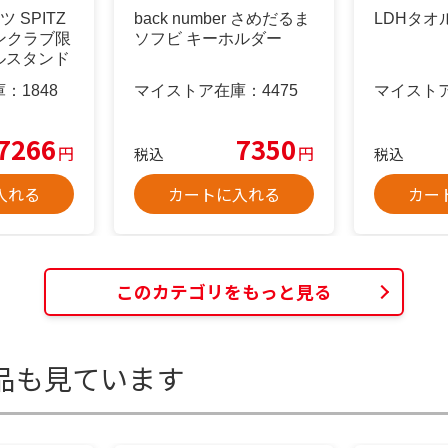
 SPITZ
back number さめだるま
LDHタオ
ンクラブ限
ソフビ キーホルダー
ルスタンド
庫：
1848
マイストア在庫：
4475
マイスト
7266
7350
円
円
税込
税込
入れる
カートに入れる
カー
このカテゴリをもっと見る
品も見ています