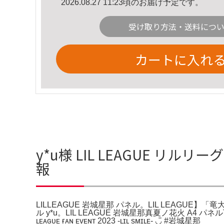
2026.08.27 11:23頃のお届け予定です。
受け取り方法・送料につ
カートに入れ
y*u様 LIL LEAGUE リル
報
LILLEAGUE 岩城星那 パネル。LIL LEAGUE】「
ル y*u。LIL LEAGUE 岩城星那真夏ノ花火 A4
ʟᴇᴀɢᴜᴇ ғᴀɴ ᴇᴠᴇɴᴛ 2023 -ʟɪʟ sᴍɪʟᴇ- ◡̈ #岩城星那