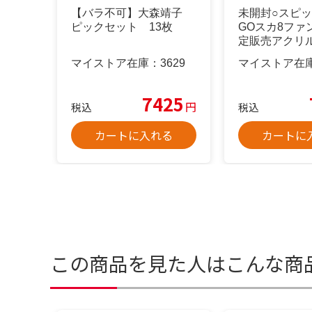
【バラ不可】大森靖子
未開封○スピッツ
ピックセット 13枚
GOスカ8ファ
定販売アクリ
マイストア在庫：
3629
マイストア在
7425
円
税込
税込
カートに入れる
カートに
この商品を見た人はこんな商