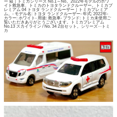
ー 箱｜トミカシリーズ No.1～No。2022年モデルのホワ
イト救急車、トミカのトヨタランドクルーザー。トミカプ
レミアム 04 トヨタ ランドクルーザー｜トミカプレミア
ム。- モデル名: トヨタ ランドクルーザー- 年式: 2022年-
カラー: ホワイト- 用途: 救急車- ブランド: トミカ未使用ご
覧いただきありがとうございます。トミカプレミアム
No.13 スカイライン / No. 34 2台セット。シリーズ···トミ
カ