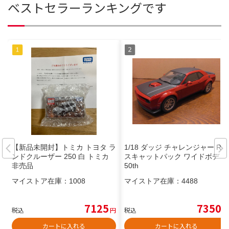
ベストセラーランキングです
【新品未開封】トミカ トヨタ ラ
1/18 ダッジ チャレンジャー R/T
ンドクルーザー 250 白 トミカ
スキャットパック ワイドボディ
非売品
50th
マイストア在庫：
1008
マイストア在庫：
4488
7125
7350
税込
円
税込
円
カートに入れる
カートに入れる