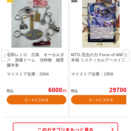
昭和レトロ 広島 キーホルダ
MTG 意志の力 Force of Will 日
ー 原爆ドーム 当時物 縮景
本画 ミスティカルアーカイブ
園半券
マイストア在庫：
3264
マイストア在庫：
1958
6000
29700
税込
円
税込
円
カートに入れる
カートに入れる
このカテゴリをもっと見る