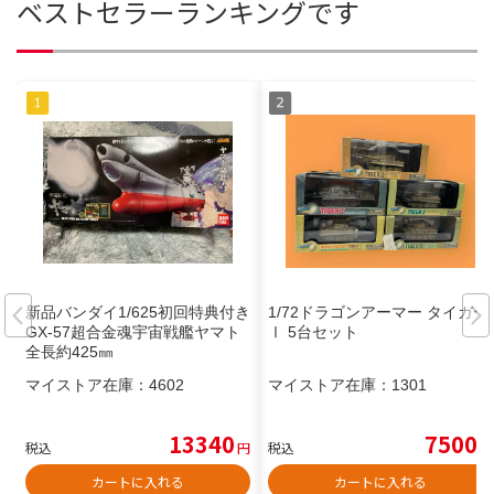
ベストセラーランキングです
新品バンダイ1/625初回特典付き
1/72ドラゴンアーマー タイガー
GX-57超合金魂宇宙戦艦ヤマト
Ⅰ 5台セット
全長約425㎜
マイストア在庫：
4602
マイストア在庫：
1301
13340
7500
税込
円
税込
円
カートに入れる
カートに入れる