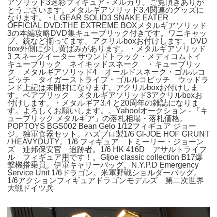
アソリッド3迷彩フィギュア - メルカリ。ご覧頂きありが
とうございます。メタルギアソリッド3.4関連のグッズに
なります。・L GEAR SOLID3 SNAKE EATER
OFFICIAL DVD:THE EXTREME BOXメタルギアソリッド
3の本編攻略DVD集キューブリック付きです。ワニキャッ
プ、銃など揃ってます。アクリルboxお付けします。DVD
box外側に少し黄ばみがあります。・メタルギアソリッド
3 スネークイーター サウンドトラック・メディコムトイ
キューブリック ネイキッドスネーク ・キューブリッ
ク メタルギアソリッド4 オールドスネーク・ゴルルコ
ビッチ タイガーストライプ・ゴルルコビッチ ウッドラ
ンド上記は未開封になります。アクリルboxお付けしま
す。ベアブリック メタルギアソリッド3アクリルboxお
付けします。・メタルギア3.4 と20周年の雑誌になりま
す。よろしくお願いします。。Yahoo!オークション - 「キ
ューブリック メタルギア」の落札相場・落札価格。
POPTOYS BGS002 Bean Gelo 1/12フィギュア ジョー
ジ。独軍食器セット。ハズブロ製1/6 GI-JOE HOF GRUNT
/ HEAVYDUTY。1/6 フィギュア トミーリー・ジョーン
ズ 連邦保安官 追跡者。1/6 HK 416D アサルトライフ
ル フィギュア用です！。GIjoe classic collection B17爆
撃機搭乗員。伊軍キャリーバッグ。N.Y.P.D Emergency
Service Unit 1/6ドラゴン。米軍野戦ショルダーバッグ。
1/6アクションフィギュアドラゴンモデルズ 第二次世界
大戦ドイツ兵