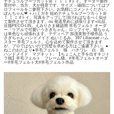
ナチュラルブーツカット🌼 ⁑ ⁑ ⁑ #トイ。オーダー製作
受付中。当方、犬が得意です。サイズ・値段についてはプ
ロフィールをご参照下さい。お気軽にコメントください。
ぽんちゃん❤︎ ＋ハミガキ 短めナチュラルブーツカット🌼
⁑ ⁑ ⁑ #トイ。写真をアップして頂ければなるべく似せ
て製作させて頂きます。nu 発送早めに頑張ります⭐︎出品
豆猫PECO-LIN。えみりさま確認用 羊毛フェルト オーダ
ー「リアルで可愛いうさぎちゃん」ロップイヤ。猫ちゃん
は単色なら頑張れます。テディベア 加茂美智子様作品 う
さぎちゃん ハンドメイド ぬいぐるみ。397 Liliaceae ハム
スター 羊毛フェルト。心を込めて製作させて頂きます
が、プロではないので完璧を求める方はご遠慮下さい。●
ねこのおたより●羊毛フェルト 猫 ハチワレ 白 黒
ハンドメイド マグネット。【ちょこんと手を出すキジト
ラ猫】羊毛フェルト フレーム猫。#羊毛フェルトオーダ
ー#羊毛フェルト犬#羊毛フェルト作品