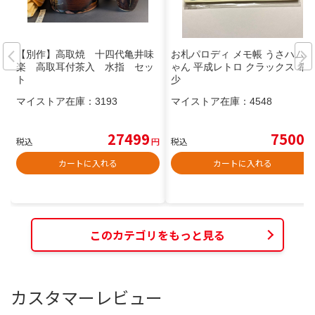
【別作】高取焼 十四代亀井味
お札パロディ メモ帳 うさハムち
楽 高取耳付茶入 水指 セッ
ゃん 平成レトロ クラックス 希
ト
少
マイストア在庫：
3193
マイストア在庫：
4548
27499
7500
税込
円
税込
円
カートに入れる
カートに入れる
このカテゴリをもっと見る
カスタマーレビュー