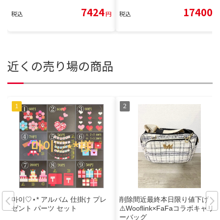
7424
17400
税込
円
税込
円
近くの売り場の商品
마이♡⋆* アルバム 仕掛け プレ
削除間近最終本日限り値下げ
ゼント パーツ セット
⚠️Wooflink×FaFaコラボキャリ
ーバッグ