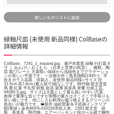
欲しいものリストに追加
緑釉尺皿 (未使用 新品同様) ColBaseの
詳細情報
ColBase。7241_1_expand.jpg。瀬戸本業窯 緑釉 行灯皿 8
寸 ｜ みんげい おくむら （日本と世界の民芸）。種類…陶
芸 皿/プレート 大皿暗い深緑から浅緑色までグラデーショ
ンが美しい平皿です。一点物大作！黒木国昭(1945~)「手
吹きガラス花器」供箱入。未使用 新品同様○サイズ 径
31.5cm 高7.8cm (素人採寸)箱なしです。時代物 龍文堂造
馬 鹿 紅葉 平丸型 鉄瓶 急須 湯沸 茶道具 骨董 伝統工芸。
94080.S.jpg。サイズは大皿として最も扱いやすい尺皿、
肉厚で重厚な造りですが実際の重さはそこそこで手取りも
良い感じです。何にしろお料理が盛り映えするグリーンの
色合いが魅力です。❤️新作 油絵菅家令子絵画インテリア
額(青緑＋金色枠)F6-010226市松人形。2393 龍文堂 鉄
瓶 茶道具 時代物。エアーパッキンと段ボール箱で梱包