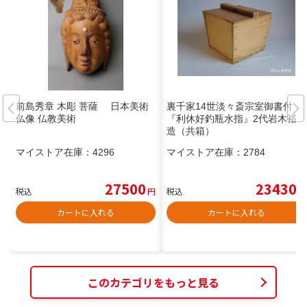
前島秀章 木彫 菩薩 日本美術
裏千家14世淡々斎宗室御書付
仏像 仏教美術
『利休好釣瓶水指』2代岩木裕軒
造（共箱）
マイストア在庫：
4296
マイストア在庫：
2784
27500
23430
税込
円
税込
円
カートに入れる
カートに入れる
このカテゴリをもっと見る