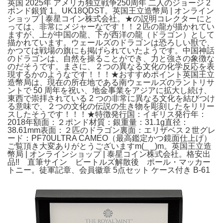
英国 2025年 アメリカ独立戦争250周年 二人のジョージ 2
ポンド銀貨 1。UK18QDST。英国王立造幣局 | オンライン
ショップ | 泰星コイン株式会社。★の説明コレクターにと
っては、非常にメジャーなです！！２匹の龍が描かれてい
ますが、上が中国の龍、下が西洋の龍（ドラゴン）として
描かれています。ウェールズのドラゴンは恐ろしい獣で、
かつては戦場の旗にも掲げられていたようです。中国神話
のドラゴンは、自然を操ることができ、力と強さの象徴な
のだそうです。まさに、２つの異なる文化の化学反応を表
現するかのようなです！！！★おすすめポイント英国王立
造幣局は、現在の所在地である南ウェールズのラントリサ
ントで 50 周年を祝い、地金事業をアジアに拡大し続け、
東西で崇拝されている 2 つの非常に異なる文化を結びつけ
る意味で、２つの文化の伝説の生き物を彫刻したをリリー
スしたそうです！！！★特徴発行国：イギリス発行年：
2018年額面：２ポンド材質：銀重量：31.1g直径：
38.61mm表面：２匹のドラゴン裏面：エリザベス２世グレ
ード：PF70ULTRA CAMEO（最高鑑定かつ鏡面仕上げ）
ご覧頂き大変ありがとうございますm(_ _)m。英国王立造
幣局 | オンラインショップ | 泰星コイン株式会社。格安出
品!! 直筆サイン ビートルズ解散後 ポール・マッカー
トニー。徒軍記章、会員徽章 5点セット ケース付き B-61