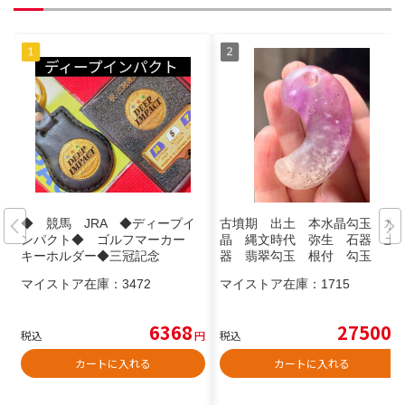
◆ 競馬 JRA ◆ディープイ
古墳期 出土 本水晶勾玉 水
ンパクト◆ ゴルフマーカー
晶 縄文時代 弥生 石器 土
キーホルダー◆三冠記念
器 翡翠勾玉 根付 勾玉
マイストア在庫：
3472
マイストア在庫：
1715
6368
27500
税込
円
税込
円
カートに入れる
カートに入れる