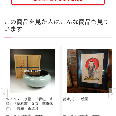
この商品を見た人はこんな商品も見て
います
Ｗ５５７ 水指 『青磁 水
徳永貞一 絵画
指』『抹林窯 又玄 李奇休
作』 共箱 茶道具