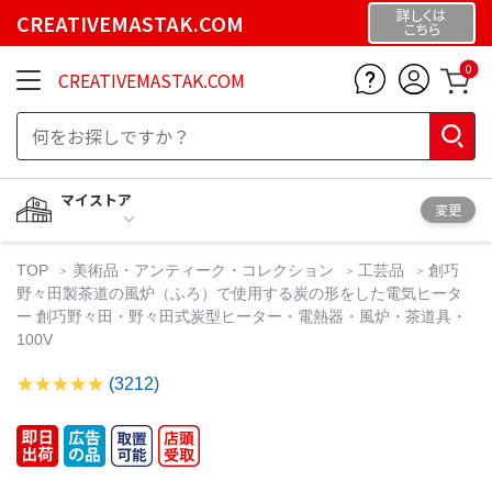
詳しくは
CREATIVEMASTAK.COM
こちら
0
CREATIVEMASTAK.COM
マイストア
変更
TOP
美術品・アンティーク・コレクション
工芸品
創巧
野々田製茶道の風炉（ふろ）で使用する炭の形をした電気ヒータ
ー 創巧野々田・野々田式炭型ヒーター・電熱器・風炉・茶道具・
100V
(3212)