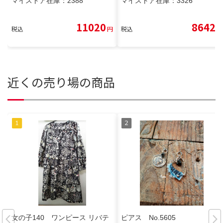
マイストア在庫：
2388
マイストア在庫：
3326
11020
8642
税込
円
税込
円
近くの売り場の商品
女の子140 ワンピース リバテ
ピアス No.5605