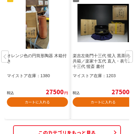
オレンジ色の円筒形陶器 木箱付
楽吉左衛門十三代 惺入 黒茶碗／
き
共箱／楽家十五代 直入・表千家
十三代 惺斎 書付
マイストア在庫：
1380
マイストア在庫：
1203
27500
27500
税込
円
税込
円
カートに入れる
カートに入れる
このカテゴリをもっと見る