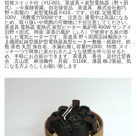
切替スイッチ付（YU-001。茶道具 > 炭型電熱器（野々田
式） – 今屋静香園。自宅保管品 茶道具 株式会社創巧
野々田製の「炭型電熱器 F416」です。 仕様: 定格電圧
100V、消費電力500Wです。 注意点: 通電中は高温になる
ため、取り扱いや周囲の可燃物に十分注意してください。
茶道具 電熱器 電熱式 炭型ヒーター 風炉用 400W サンアイ
旧野々田式。 用途: 茶道の風炉（ふろ）で使用する炭の形
をした電気ヒーターです。茶道具 野々田商店緑釉掛さつ
ま織部紅鉢型風炉型電熱器炭型ヒーター敷板・紙箱付。鉄
瓶 茶色 丸型 身在名、水漏れ無し容量约1000。特徴: スイ
ッチ一つで簡単に炭がおきたような状態を作り出せるた
め、手軽にお点前ができます。茶道具 香合 染付辻堂香
合 五山窯 林淡幽作 共箱 S116K。漆器 椀 2客組。気
になる方よろしくお願い致します