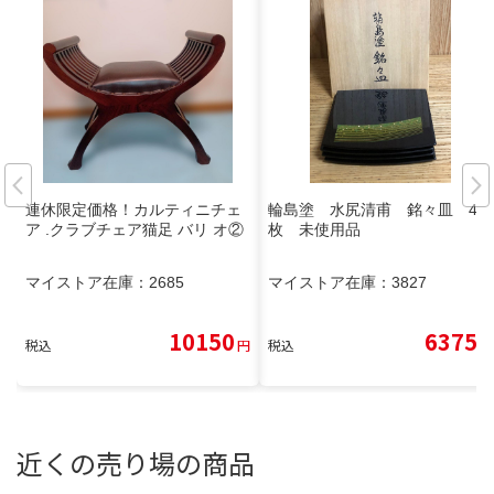
連休限定価格！カルティニチェ
輪島塗 水尻清甫 銘々皿 4
ア .クラブチェア猫足 バリ オ②
枚 未使用品
マイストア在庫：
2685
マイストア在庫：
3827
10150
6375
税込
円
税込
円
近くの売り場の商品