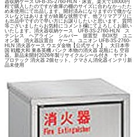
器収納ケース UFB-3S-2760-HLN・床置。楽天で18000円
程で購入したのですが倉庫の棚のサイズに合わなかったた
め未使用にて出品します。開封済みになりますので微かな
スレなどはありますが綺麗な状態です。他フリマアプリに
も出品中ですので早い方にお譲りしたいと思います。質問
等ございましたらお気軽にコメント欄にてよろしくお願い
いたします。消火器収納ケース UFB-3S-2760-HLN ス
テンレス ヘアライン シルバー 据置型 BOX型 ユニ
オン製 消火器設置台 ケース。ユニオン UFB-3S-2760-
HLN 消火器ケース ウエダ金物【公式サイト】。大日本帝
国 戦艦大和 東条英機 バンク 本物の消火器 花瓶にも 空容
器。新品未開封2026年製リサイクルシール付き ヤマト
プロテック 消火器 2個セット。クマさん消化器インテリ新
品未使用