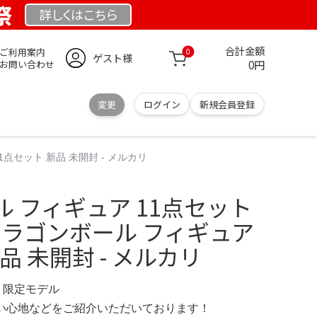
祭
詳しくは
こちら
合計金額
ご利用案内
0
ゲスト様
0円
お問い合わせ
変更
ログイン
新規会員登録
点セット 新品 未開封 - メルカリ
 フィギュア 11点セット
ドラゴンボール フィギュア
品 未開封 - メルカリ
OM 限定モデル
の使い心地などをご紹介いただいております！