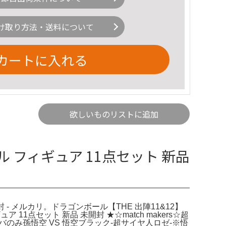
け取り方法・送料について
カートに入れる
欲しいものリストに追加
 フィギュア 11点セット 新品
 - メルカリ。ドラゴンボール【THE 出陣11&12】
1点セット 新品 未開封 ★☆match makers☆超
ンバのみ孫悟空 VS 悟空ブラック-超サイヤ人ロゼ-※悟