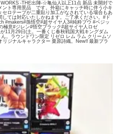
DGE WORKS -THE出陣-☆亀仙人以上11点 新品 未開封で
メント専用景品 です。外箱にキャッチ時に伴う小キ
々セロテープが二重貼り加工がなされている場合もあ
関しては対応いたしかねます。ご了承ください。#ド
#makers#孫悟空#超サイヤ人3#純粋ブウ #ベジッ
バ#身勝手の極意#ジレン#悟空ブラック#超サイヤ人ロゼ
ION2」が11月29日(土。一番くじ春秋戦国大戦キングダム
高木さん。ラウンドワン限定 リゼロ レム ラム クリームソ
ア オリジナルキャラクター 栗原詩織。New!! 最新プラ