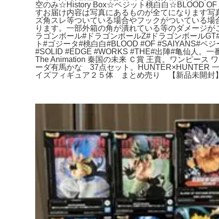
空のみ☆History Box☆ベジット桃白白☆BLOOD OF 
すお届け内容は写真にあるものが全てになります写
ズ角スレ等ついている場合やフックがついている場
ります。一部外箱の角が潰れている等のダメージが
ラゴンボール#ドラゴンボールZ#ドラゴンボールGT#ドラ
ト#ゴジータ#桃白白#BLOOD #OF #SAIYANS#
#SOLID #EDGE #WORKS #THE#出陣#亀仙人
The Animation 秦国の未来 Ｃ賞 王賁。ワン
ーダ有馬かな 37点セット。HUNTER×HUNTER 一
イズフィギュア２５体 まとめ売り 【新品未開封