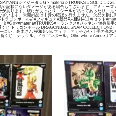
SAIYANS☆ベジータ☆G × materia☆TRUNKS☆SOLID E
真や記載にないダメージがある場合もございます。アミューズ
合があります。破けがあったり、シールが貼ってあったり、元
ございます。未開封品は中身の確認を行えません。欠品欠損に
ゴンボール超#フィギュア#新品#未開封#11点セット#match 
ベジータ#G #×#materia#TRUNKS#トランクス#ジャネン
。一番くじ ドラゴンボール DRAGONBALL SNAP COLLECT
ピース ワーコレ。高木さん 桜和装ver. フィギュア からかい上手の
番くじ ナックル。ドラゴンボール。Otherwhere Aimeeリ
】