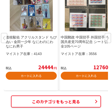
道枝駿佑 アクリルスタンド ちび
中国郵政 中国切手 外国切手 中
ぬい 金田一少年 なにわのにわ
国共産党70周年記念 シート切手
なにわ男子
全105ページ
マイストア在庫：
4143
マイストア在庫：
3556
24444
12760
税込
円
税込
円
カートに入れる
カートに入れる
このカテゴリをもっと見る