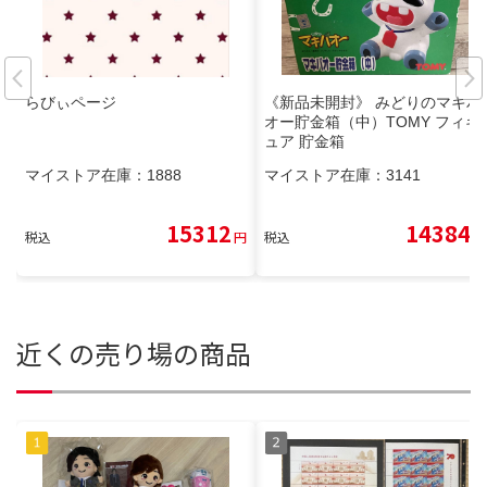
らびぃページ
《新品未開封》 みどりのマキバ
オー貯金箱（中）TOMY フィギ
ュア 貯金箱
マイストア在庫：
1888
マイストア在庫：
3141
15312
14384
税込
円
税込
円
近くの売り場の商品