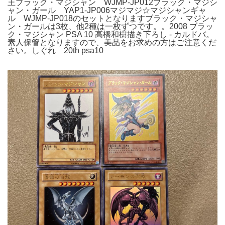
王ブラック・マジシャン WJMP-JP012ブラック・マジシ
ャン・ガール YAP1-JP006マジマジ☆マジシャンギャ
ル WJMP-JP018のセットとなりますブラック・マジシャ
ン・ガールは3枚、他2種は一枚ずつです。。2008 ブラッ
ク・マジシャン PSA 10 高橋和樹描き下ろし - カルドバ。
素人保管となりますので、美品をお求めの方はご注意くだ
さい。しぐれ 20th psa10