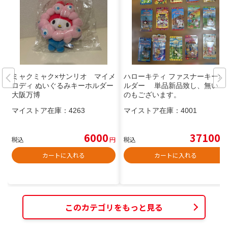
ミャクミャク×サンリオ マイメ
ハローキティ ファスナーキーホ
ロディ ぬいぐるみキーホルダー
ルダー 単品新品致し、無いも
大阪万博
のもございます。
マイストア在庫：
4263
マイストア在庫：
4001
6000
37100
税込
円
税込
円
カートに入れる
カートに入れる
このカテゴリをもっと見る