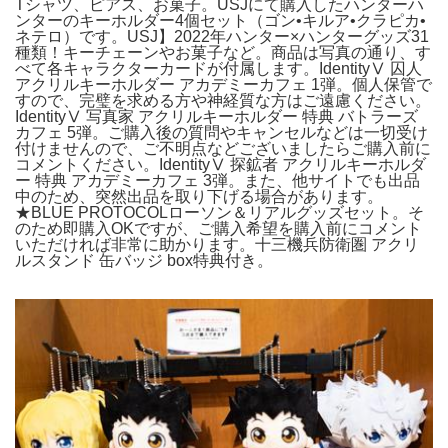
Tシャツ、ピアス、お菓子。USJにて購入したハンターハ
ンターのキーホルダー4個セット（ゴン•キルア•クラピカ•
ネテロ）です。USJ】2022年ハンター×ハンターグッズ31
種類！キーチェーンやお菓子など。商品は写真の通り、す
べて各キャラクターカードが付属します。IdentityⅤ 囚人
アクリルキーホルダー アカデミーカフェ 1弾。個人保管で
すので、完璧を求める方や神経質な方はご遠慮ください。
IdentityⅤ 写真家 アクリルキーホルダー 特典 バトラーズ
カフェ 5弾。ご購入後の質問やキャンセルなどは一切受け
付けませんので、ご不明点などございましたらご購入前に
コメントください。IdentityⅤ 探鉱者 アクリルキーホルダ
ー 特典 アカデミーカフェ 3弾。また、他サイトでも出品
中のため、突然出品を取り下げる場合があります。
★BLUE PROTOCOLローソン＆リアルグッズセット。そ
のため即購入OKですが、ご購入希望を購入前にコメント
いただければ非常に助かります。十三機兵防衛圏 アクリ
ルスタンド 缶バッジ box特典付き。