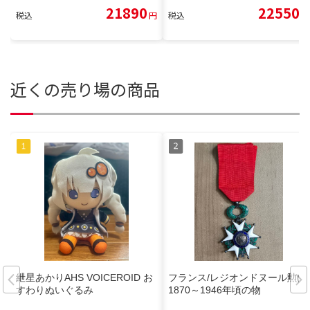
21890
22550
税込
円
税込
円
近くの売り場の商品
紲星あかりAHS VOICEROID お
フランス/レジオンドヌール勲(2)
すわりぬいぐるみ
1870～1946年頃の物