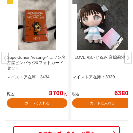
SuperJunior Yesungイェソン名
=LOVE ぬいぐるみ 音嶋莉沙
古屋ピンバッジ&フォトカード
セット
マイストア在庫：
2434
マイストア在庫：
3339
8700
6380
税込
円
税込
円
カートに入れる
カートに入れる