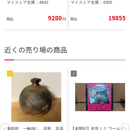
マイストア在庫：
4692
マイストア在庫：
4305
9280
19855
税込
円
税込
円
近くの売り場の商品
備前焼 一輪挿し 花瓶 花器
【未開封】初音ミク ワールドイ