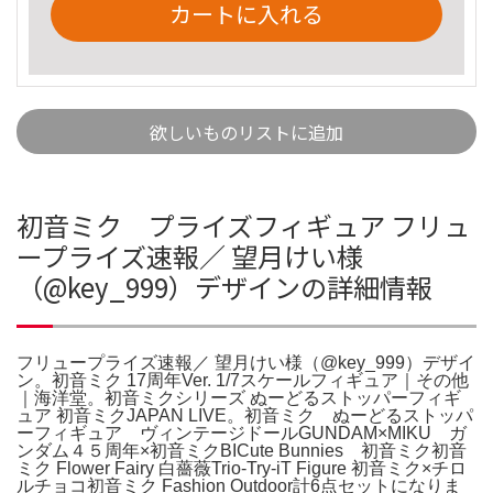
カートに入れる
欲しいものリストに追加
初音ミク プライズフィギュア フリュ
ープライズ速報／ 望月けい様
（@key_999）デザインの詳細情報
フリュープライズ速報／ 望月けい様（@key_999）デザイ
ン。初音ミク 17周年Ver. 1/7スケールフィギュア｜その他
｜海洋堂。初音ミクシリーズ ぬーどるストッパーフィギ
ュア 初音ミクJAPAN LIVE。初音ミク ぬーどるストッパ
ーフィギュア ヴィンテージドールGUNDAM×MIKU ガ
ンダム４５周年×初音ミクBICute Bunnies 初音ミク初音
ミク Flower Fairy 白薔薇Trio-Try-iT Figure 初音ミク×チロ
ルチョコ初音ミク Fashion Outdoor計6点セットになりま