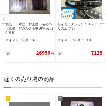
美品 日本語 村上隆 ものの
セイモアダンカン STR2 ホット
け京都 TAMAKI HARUKA psa1
リズム テレ
0 連番
マイストア在庫：
3769
マイストア在庫：
1984
26950
7125
税込
円
税込
円
近くの売り場の商品