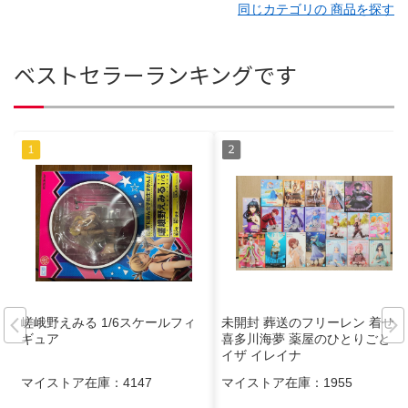
同じカテゴリの 商品を探す
ベストセラーランキングです
嵯峨野えみる 1/6スケールフィ
未開封 葬送のフリーレン 着せ恋
ギュア
喜多川海夢 薬屋のひとりごと ラ
イザ イレイナ
マイストア在庫：
4147
マイストア在庫：
1955