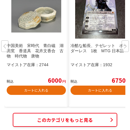
中国美術 宋時代 青白磁 湖
冷酷な船長、テゼレット ボー
田窯 香道具 花卉文香合 古
ダーレス 1枚 MTG 日本語
物 時代物 唐物
マイストア在庫：
2744
マイストア在庫：
1932
6000
6750
税込
円
税込
円
カートに入れる
カートに入れる
このカテゴリをもっと見る