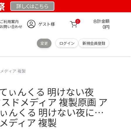
祭
詳しくは
こちら
合計金額
ご利用案内
0
ゲスト様
0円
お問い合わせ
変更
ログイン
新規会員登録
ドメディア 複製
 てぃんくる 明けない夜
ミクスドメディア 複製原画 ア
てぃんくる 明けない夜に…
ドメディア 複製