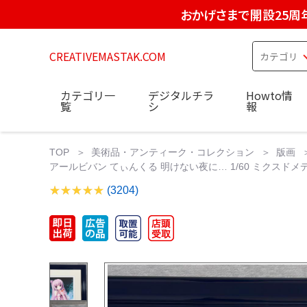
おかげさまで開設25周
CREATIVEMASTAK.COM
カテゴリ一
デジタルチラ
Howto情
覧
シ
報
TOP
美術品・アンティーク・コレクション
版画
アールビバン てぃんくる 明けない夜に… 1/60 ミクスドメ
(3204)