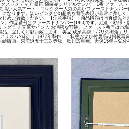
クスドメディア 版画 額装品シリアルナンバー 1番 ファースト 希少品
の高い人気アート・コレクター人気の高いファーストナンバー(1
」になります。淡いピンクと幻想的な背景表現が非常に美しく
かじめご容赦ください。【注意事項】・商品情報は写真優先とさ
バン。作品番号はファーストナンバー(1/60)です。絵画・額縁・版画
リトグラフ 直筆サイン入 お洒落な額装。ファースト番号は市
品。宜しくお願い致します。美品 荻須高徳「パリの街角」リト
ルレアリスムの花）』1972年製作。・状態および付属品は掲載
絵版画、東海道五十三對赤坂、歌川広重画、天保15年～弘化