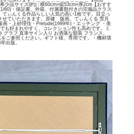
サイズ(約) : 横60cm×縦53cm×厚2cm【おすす
/60)・保証書、外箱、付属書類付きの完備品クラス
、てぃんくる作品らしい人気の高い1枚です。目立っ
せていただきます。原健 版画。てぃんくる 雪月
・上砂理佳・Prelude(1999年)・エッチング ・美
場でも好まれやすく、コレクション性も高めです。ミ
グラフ 直筆サイン入り お洒落な額装 フランス。
写真をご参照ください。ギフト様、専用です。・機材環
4年出版。