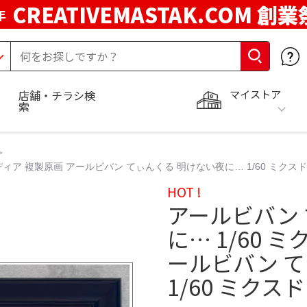
CREATIVEMASTAK.COM 創業
年
マイストア
店舗・チラシ検
索
ディア 複製原画 アールビバン てぃんくる 明けない夜に… 1/60 ミクス
HOT !
アールビバン
に… 1/60 
ールビバン 
1/60 ミクス