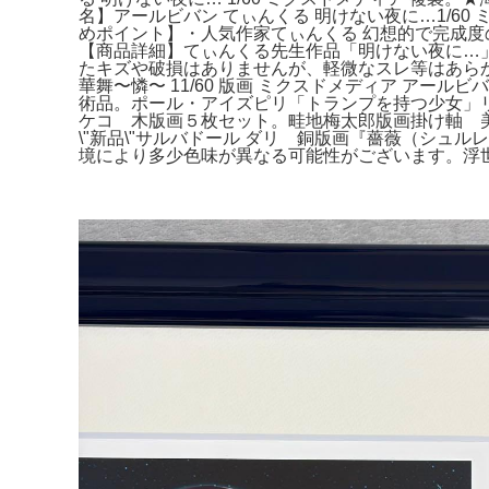
名】アールビバン てぃんくる 明けない夜に…1/60 ミ
めポイント】・人気作家てぃんくる 幻想的で完成度
【商品詳細】てぃんくる先生作品「明けない夜に…
たキズや破損はありませんが、軽微なスレ等はあら
華舞〜憐〜 11/60 版画 ミクスドメディア アールビ
術品。ポール・アイズピリ「トランプを持つ少女」
ケコ 木版画５枚セット。畦地梅太郎版画掛け軸 美
\"新品\"サルバドール ダリ 銅版画『薔薇（シュ
境により多少色味が異なる可能性がございます。浮世