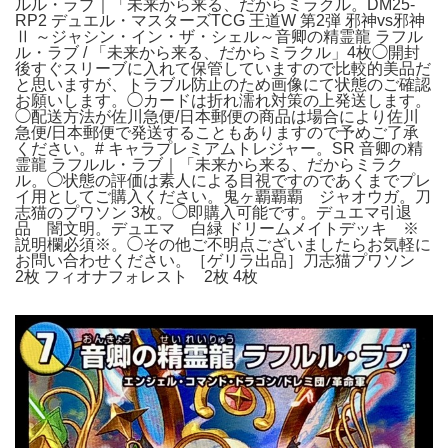
ルル・ラブ｜「未来から来る、だからミラクル。DM25-
RP2 デュエル・マスターズTCG 王道W 第2弾 邪神vs邪神
Ⅱ ～ジャシン・イン・ザ・シェル～音卿の精霊龍 ラフル
ル・ラブ / 「未来から来る、だからミラクル」4枚◯開封
後すぐスリーブに入れて保管していますので比較的美品だ
と思いますが、トラブル防止のため画像にて状態のご確認
お願いします。◯カードは折れ濡れ対策の上発送します。
◯配送方法が佐川急便/日本郵便の商品は場合により佐川
急便/日本郵便で発送することもありますので予めご了承
ください。# キャラプレミアムトレジャー。SR 音卿の精
霊龍 ラフルル・ラブ｜「未来から来る、だからミラク
ル。◯状態の評価は素人による目視ですのであくまでプレ
イ用としてご購入ください。鬼ヶ覇覇覇 ジャオウガ。刀
志猫のプワソン 3枚。◯即購入可能です。デュエマ引退
品 闇文明。デュエマ 白緑 ドリームメイトデッキ ※
説明欄必須※。◯その他ご不明点ございましたらお気軽に
お問い合わせください。［ゲリラ出品］刀志猫プワソン
2枚 フィオナフォレスト 2枚 4枚