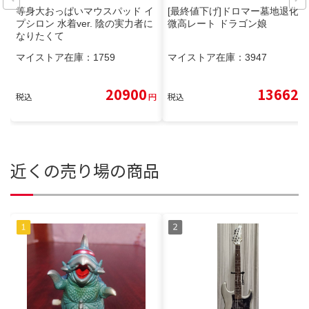
等身大おっぱいマウスパッド イ
[最終値下げ]ドロマー墓地退化
プシロン 水着ver. 陰の実力者に
微高レート ドラゴン娘
なりたくて
マイストア在庫：
1759
マイストア在庫：
3947
20900
13662
税込
円
税込
円
近くの売り場の商品