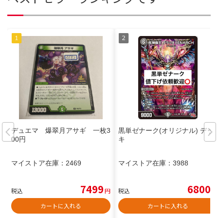
デュエマ 爆翠月アサギ 一枚3
黒単ゼナーク(オリジナル) デッ
00円
キ
マイストア在庫：
2469
マイストア在庫：
3988
7499
6800
税込
円
税込
円
カートに入れる
カートに入れる