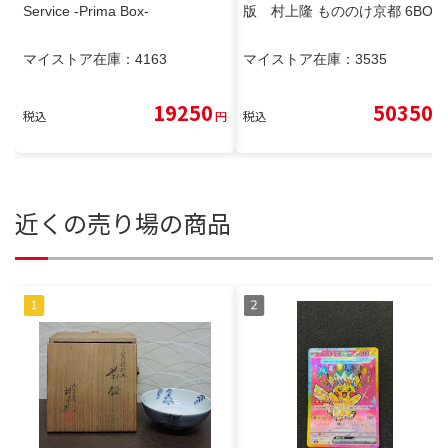
Service -Prima Box-
版 村上隆 もののけ京都 6BOX
マイストア在庫：
4163
マイストア在庫：
3535
19250
50350
税込
円
税込
円
近くの売り場の商品