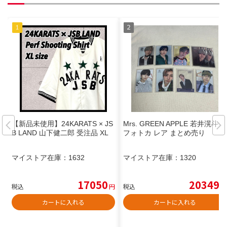
【新品未使用】24KARATS × JS
Mrs. GREEN APPLE 若井滉斗
B LAND 山下健二郎 受注品 XL
フォトカ レア まとめ売り
マイストア在庫：
1632
マイストア在庫：
1320
17050
20349
税込
円
税込
円
カートに入れる
カートに入れる