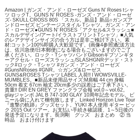
Amazon | ガンズ・アンド・ローゼズ Guns N' Roses tシャ
ツ ロックT。GUNS N' ROSES -ガンズ・アンド・ローゼ
ズ- SKULL CROSS 80S 「スカル。新品】新品○ガンズア
ンドローゼズ ビンテージスタイル Tシャツ。ガンズ・アン
ド・ローゼズ●GUNS N' ROSES「アクセル&スラッシュ■
スカルデザイン/アート/イラストプリントTシャツ」■人気
のレアデザインサイズの合う方は是非ご検討下さい。素
材:コットン100%即購入大歓迎です。(画像4参照)配送方法
は、佐川急便/日本郵便になる場合もございますのでご了
承ください。ロック・TシャツバンドGibsonギブソンギタ
ーアクセル・ローズスラッシュ/SLASHGNRデッド・スト
ック#ロック・Tシャツ #ガンズ・アンド・ローゼズ
#GunsNRoses #GNR。☆ガンズ&ローゼス
GUNS&ROSES Tシャツ LABEL 入荷!! l WOWSVILLE-
MUMBLES。■新品未使用品サイズ:M肩幅 44 cm 身幅
50cm 着丈 67cm 袖丈 20cm多少の誤差はご了承下さい。
貴重!! DIR EN GREY ファンクラブ会報 vol.0～vol.62。
glayジャンボ JAL B 747-100 GLAY 10周年記念モデル。ビ
ニール袋に入れて梱包致します。Linked Horizon Live Tour
『進撃の軌跡』グッズセット。YUKI 本人使用 ギター ピッ
ク 2015 Out ツアー。お支払い手続き確認後、1～5日後の
発送予定になります。長渕剛 グッズ おまとめ ② 当
時品 おまけ付けます