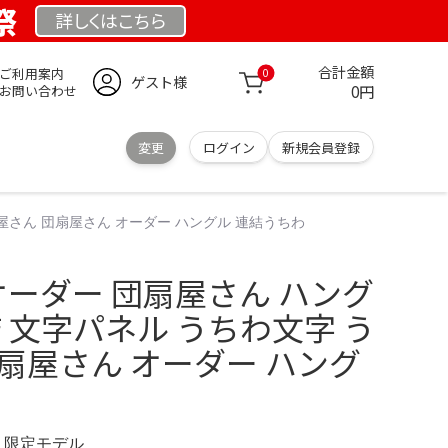
祭
詳しくは
こちら
合計金額
ご利用案内
0
ゲスト様
0円
お問い合わせ
変更
ログイン
新規会員登録
わ屋さん 団扇屋さん オーダー ハングル 連結うちわ
オーダー 団扇屋さん ハング
結 文字パネル うちわ文字 う
扇屋さん オーダー ハング
OM 限定モデル