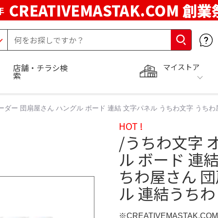
CREATIVEMASTAK.COM 創業
年
マイストア
店舗・チラシ検
索
オーダー 団扇屋さん ハングル ボード 連結 文字パネル うちわ文字 うち
HOT !
/うちわ文字 
ル ボード 連
ちわ屋さん 団
ル 連結うちわ
※CREATIVEMASTAK.C