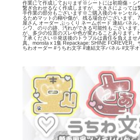
作業にて作成しております※シートには初期傷・シ
繋ぎ合わせるなく作成しますが、大きさによっては
手作業の部分もございます※ご購入後のキャンセル、
るためマットの糊や傷が、残る場合がございます。7
屋さん オーダー ぷっくり ネームボード 連結パ
シワ、のりの跡、汚れができる可能性もございます
が、多少の位置のズレや色が変わることあります。HK
了承ください※発送後のトラブルは責任を負えません
真。monsta x 1集 Repackage: SHINE 
ちわオーダー #うちわ文字 #連結文字パネル #文字オ