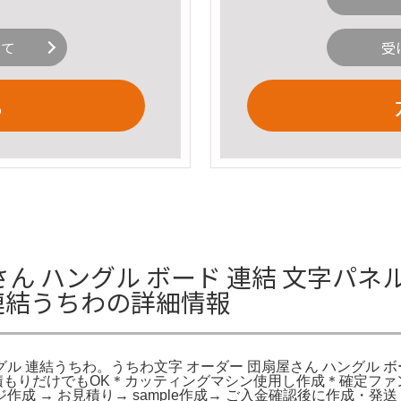
いて
受
る
さん ハングル ボード 連結 文字パネ
 連結うちわの詳細情報
グル 連結うちわ。うちわ文字 オーダー 団扇屋さん ハングル 
見積もりだけでもOK＊カッティングマシン使用し作成＊確定フ
作成 → お見積り→ sample作成→ ご入金確認後に作成・