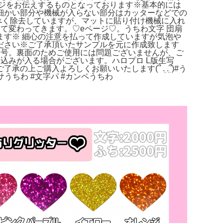
ジをお伝えするものとなっております※基本的には
細かい部分や機械が入らない部分はカッターなどでの
べく除去していますが、マットに貼り付け機械に入れ
って変わってきます。♡eページ♡。うちわ文字 団扇
ます※ 細心の注意を払って作成していますが気泡や
ださい※ご了承頂いたサンプルを元に作成致します
年1月号。裏面のためご使用には問題ございませんが、ご
込みが入る場合がございます。ハロプロ L版生写
了承の上ご購入よろしくお願いいたします‎(՞ ܸ. .ܸ՞)#う
サうちわ #文字パ #カンペうちわ