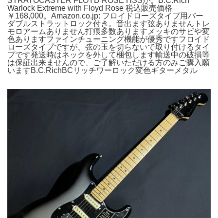
STRATOCASTER FLOYD ROSE HSSが。B.C.Rich
Warlock Extreme with Floyd Rose 税込販売価格
￥168,000。Amazon.co.jp: フロイドローズタイプ用バー
ダブルストラットロック付き。音出ます弦ありませんトレ
モロアームありません打痕多数ありますメッキのサビや変
色ありますファインチューニング機能が優秀ですフロイド
ローズタイプですが、弦の玉を切らないで取り付けるタイ
プです発送時はネックを外して梱包します輸送中の破損等
は保証出来ませんので、ご了解いただける方のみご購入願
いますB.C.RichBCリッチワーロック変色ギターメタル